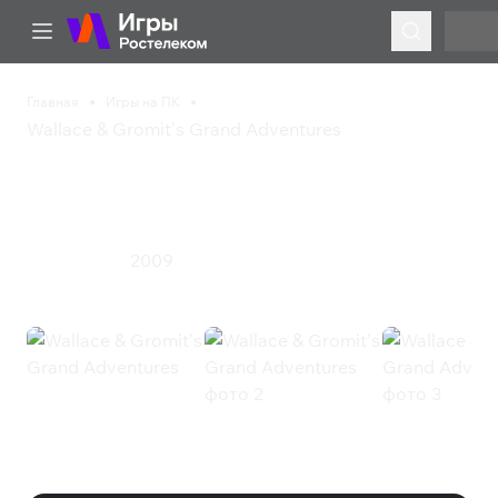
Главная
Игры на ПК
Wallace & Gromit’s Grand Adventures
Wallace & Gromit’s
Grand Adventures
2009
Приключения
Wallace & Gromit’s Grand
Adventures (Steam)