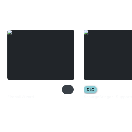
Вам может понравиться
DLC
Fireball Wizard
ScourgeBringer - Support
280 ₽
149 ₽