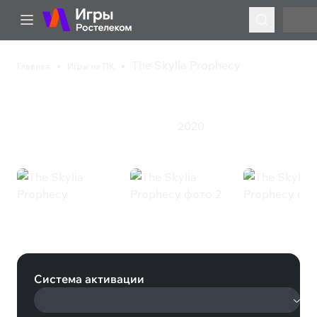
The Skylia Prophecy
Главная
Игры на ПК
The Skylia Prophecy
2020
Приключения
Экшен
Ролевая игра
The Skylia Prophecy (Steam)
Система активации