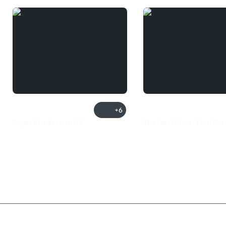
+6
Super Bomberman R 2
The Last Oricru - Final Cut
5 499 ₽
550 ₽
Валюта