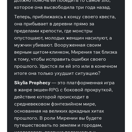
должно помочь ей победить то самое зло,
которое она высвободила три года назад.
Теперь, приближаясь к концу своего квеста,
она прибывает в деревни прямо за
пределами крепости, где монстры
опустошают, молодых женщин насилуют, а
мужчин убивают. Вооруженная своим
верным щитом-клинком, Мирения так близка
к тому, чтобы исправить ошибки своего
прошлого. Удастся ли ей это или в конечном
итоге она только ухудшит ситуацию?
Skylia Prophecy
— это платформенная игра
в жанре экшен-RPG с боковой прокруткой,
действие которой происходит в
средневековом фэнтезийном мире,
основанная на великих аркадных хитах
прошлого. В роли Мирении вы будете
путешествовать по землям и городам,