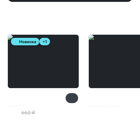
Вам может понравиться
Новинка
+1
RoadOut
Bears In Space
528 ₽
660 ₽
1 799 ₽