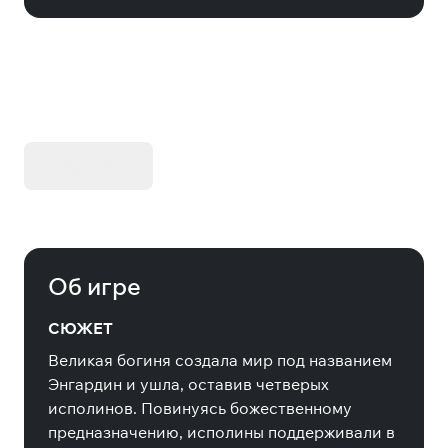
KIBORG - Делюкс Издание
Купить
Об игре
СЮЖЕТ
Великая богиня создала мир под названием
Энгардин и ушла, оставив четверых
исполинов. Повинуясь божественному
предназначению, исполины поддерживали в