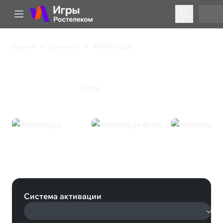
Afterimage
Главная
Игры на ПК
Afterimage
2023
Приключения
Экшен
Afterimage (Steam)
Система активации