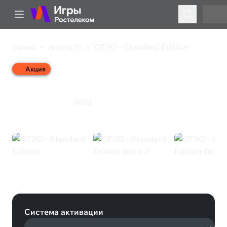
OTXO - Standard Edition
Главная
Игры на ПК
Акция
OTXO - Standard Edition
2023
Симулятор
Экшен
OTXO - Standard Edition (Steam)
Система активации