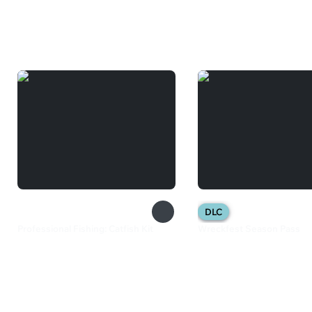
Вам может понравиться
DLC
Professional Fishing: Catfish Kit
Wreckfest Season Pass
360 ₽
729 ₽