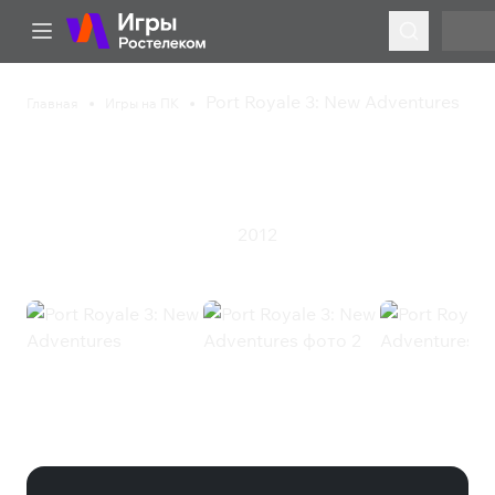
Port Royale 3: New Adventures
Главная
Игры на ПК
Port Royale 3: New
Adventures
2012
Симулятор
Стратегия
Экшен
Port Royale 3: New Adventures
(Steam)