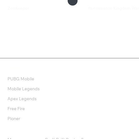
ZooKeeper
Renaissance Kingdom War
385 ₽
2 599 ₽
Валюта
PUBG Mobile
Mobile Legends
Apex Legends
Free Fire
Pioner
Подписки