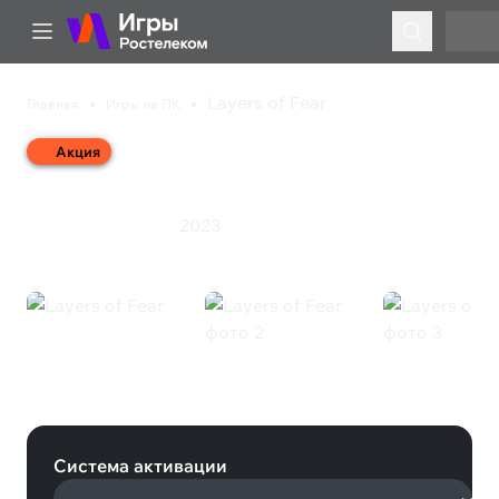
Layers of Fear
Главная
Игры на ПК
Акция
Layers of Fear
2023
Приключения
Ужасы
Layers of Fear (Steam)
Система активации