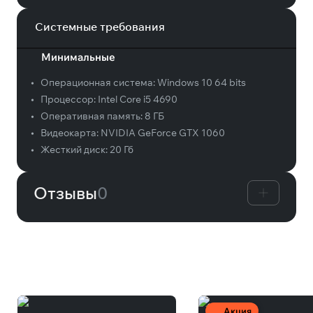
Системные требования
Минимальные
•
Операционная система:
Windows 10 64 bits
•
Процессор:
Intel Core i5 4690
•
Оперативная память:
8 ГБ
•
Видеокарта:
NVIDIA GeForce GTX 1060
•
Жесткий диск:
20 Гб
Отзывы
0
Вам может понравиться
Акция