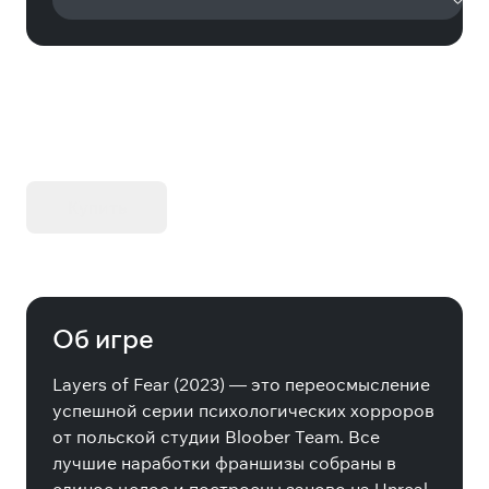
KIBORG - Делюкс Издание
Купить
Об игре
Layers of Fear (2023) — это переосмысление
успешной серии психологических хорроров
от польской студии Bloober Team. Все
лучшие наработки франшизы собраны в