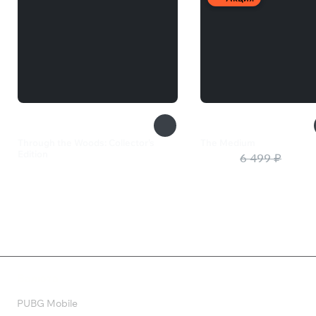
Through the Woods: Collector's
The Medium
Edition
1 950 ₽
6 499 ₽
1 025 ₽
Валюта
PUBG Mobile