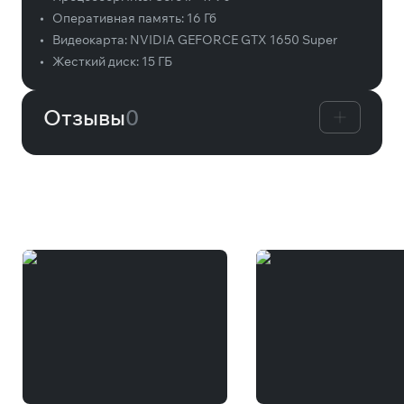
•
Оперативная память:
16 Гб
•
Видеокарта:
NVIDIA GEFORCE GTX 1650 Super
•
Жесткий диск:
15 ГБ
Отзывы
0
Вам может понравиться