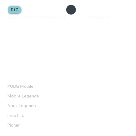
DLC
Lovecraft's Untold Stories OST
Puzzle Agent
200 ₽
129 ₽
Валюта
PUBG Mobile
Mobile Legends
Apex Legends
Free Fire
Pioner
Подписки