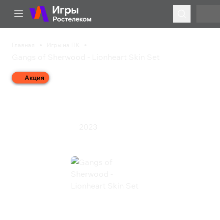
Главная
Игры на ПК
Gangs of Sherwood - Lionheart Skin Set
Акция
Gangs of Sherwood -
Lionheart Skin Set
2023
Приключения
Экшен
Gangs of Sherwood - Lionheart