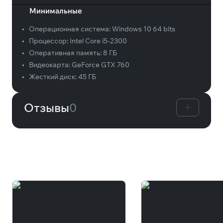
Минимальные
•
Операционная система:
Windows 10 64 bits
•
Процессор:
Intel Core i5-2300
•
Оперативная память:
8 ГБ
•
Видеокарта:
GeForce GTX 760
•
Жесткий диск:
45 ГБ
Отзывы
0
Вам может понравиться