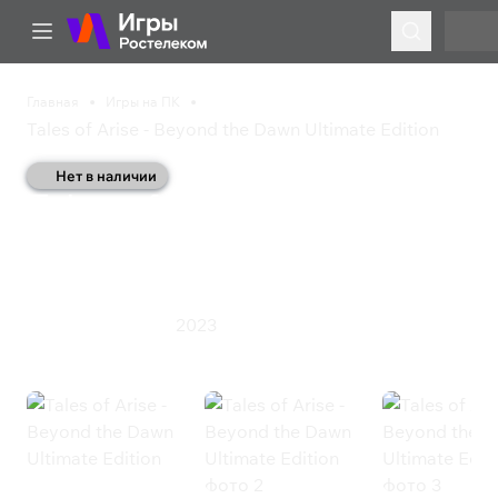
Главная
Игры на ПК
Tales of Arise - Beyond the Dawn Ultimate Edition
Нет в наличии
Tales of Arise - Beyond
the Dawn Ultimate
Edition
2023
Экшен
Ролевая игра