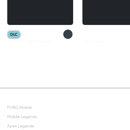
DLC
GRAVEN - Digital Artbook
Mana Spark
150 ₽
289 ₽
Валюта
PUBG Mobile
Mobile Legends
Apex Legends