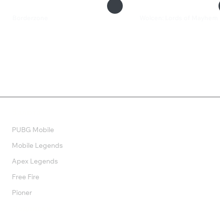
Borderzone
Wolcen: Lords of Mayhem
150 ₽
725 ₽
Валюта
PUBG Mobile
Mobile Legends
Apex Legends
Free Fire
Pioner
Подписки