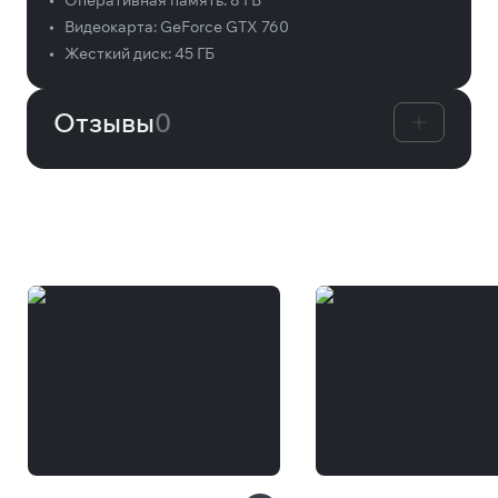
•
Оперативная память:
8 ГБ
•
Видеокарта:
GeForce GTX 760
•
Жесткий диск:
45 ГБ
Отзывы
0
Вам может понравиться