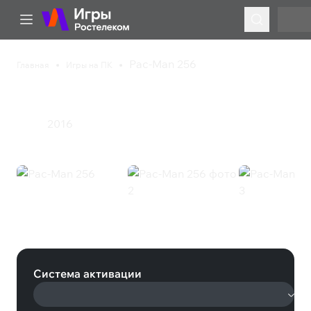
Pac-Man 256
Главная
Игры на ПК
Pac-Man 256
2016
Экшен
Pac-Man 256 (Steam)
Система активации