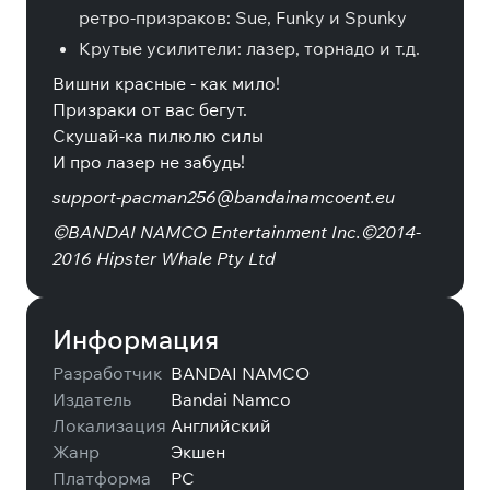
ретро-призраков: Sue, Funky и Spunky
Крутые усилители: лазер, торнадо и т.д.
Вишни красные - как мило!
Призраки от вас бегут.
Скушай-ка пилюлю силы
И про лазер не забудь!
support-pacman256@bandainamcoent.eu
©BANDAI NAMCO Entertainment Inc.©2014-
2016 Hipster Whale Pty Ltd
Информация
Разработчик
BANDAI NAMCO
Издатель
Bandai Namco
Локализация
Английский
Жанр
Экшен
Платформа
PC