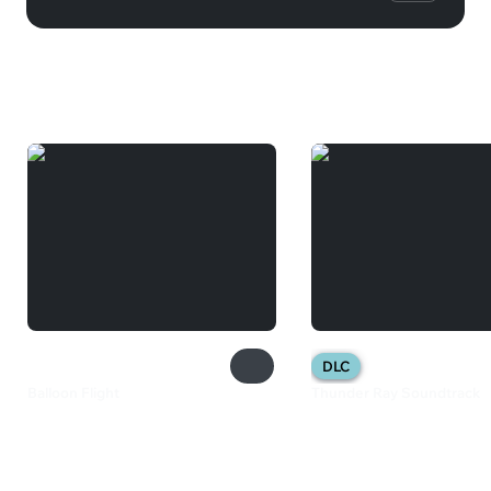
Вам может понравиться
DLC
Balloon Flight
Thunder Ray Soundtrack
154 ₽
82 ₽