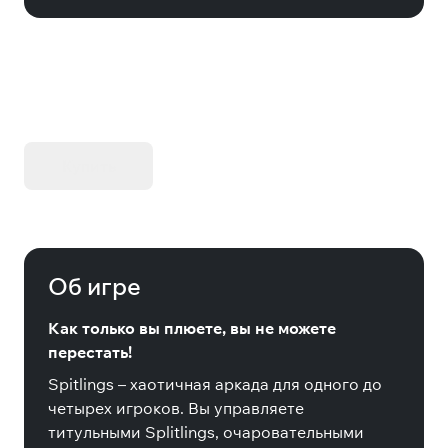
KIBORG - Делюкс Издание
Купить
Об игре
Как только вы плюете, вы не можете
перестать!
Spitlings – хаотичная аркада для одного до
четырех игроков. Вы управляете
титульными Splitlings, очаровательными