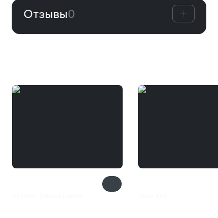
Отзывы
0
Вам может понравиться
AI Limit - Deluxe Edition
I See Red
2 800 ₽
385 ₽