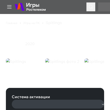
Spitlings
Главная
Игры на ПК
Spitlings
2020
Инди
Экшен
Spitlings (Steam)
Система активации