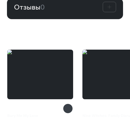
Отзывы
0
Вам может понравиться
Bury Me My Love
Nine Witches: Family Disr
169 ₽
435 ₽