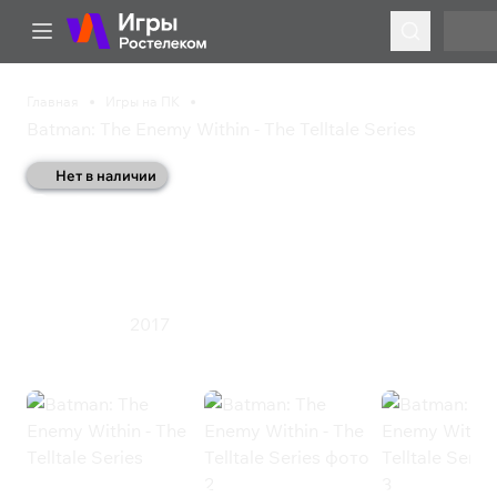
Главная
Игры на ПК
Batman: The Enemy Within - The Telltale Series
Нет в наличии
Batman: The Enemy
Within - The Telltale
Series
2017
Приключения