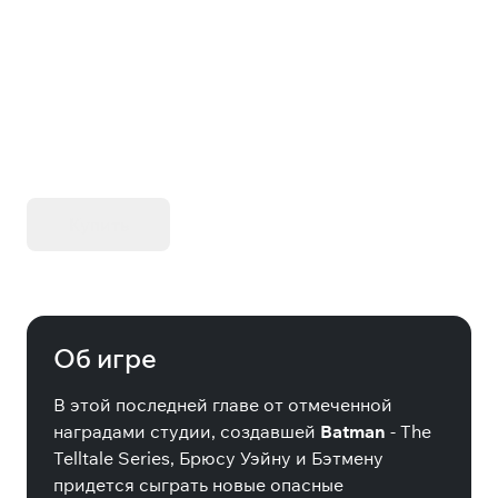
Batman: The Enemy Within - The
Telltale Series
KIBORG - Делюкс Издание
Купить
Об игре
В этой последней главе от отмеченной
наградами студии, создавшей
Batman
- The
Telltale Series, Брюсу Уэйну и Бэтмену
придется сыграть новые опасные