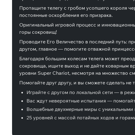
Протащите телегу с гробом усопшего короля че
постоянные оскорбления его призрака.
Оригинальный игровой процесс и инновационный
горы сокровищ!
Проводите Его Величество в последний путь: пр
другом, главное — помогите отважной принцессе
Благодаря большим колесам телега может преод
сокровища, ищите выход и не дайте коварным вра
уровни Super Chariot, несмотря на множество с
Помогайте друг другу, и вы сможете сделать не то
Играйте с другом по локальной сети — в реж
Вас ждут невероятные испытания — помогайте
Волшебные двухмерные миры с уникальными 
25 уровней с массой потайных ходов и гора