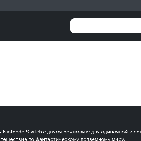
Nintendo Switch с двумя режимами: для одиночной и сов
утешествие по фантастическому подземному миру...