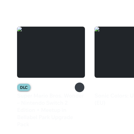
Вам может понравиться
DLC
Super Mario Bros. Wonder
Sonic Colors: U
– Nintendo Switch 2
(EU)
2 499 ₽
Edition + Meetup in
Bellabel Park Upgrade
Pack
2 999 ₽