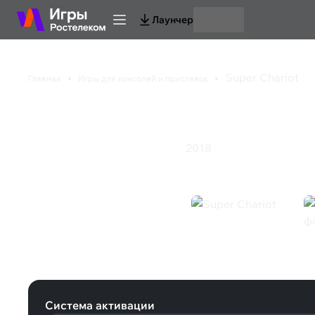
Лаунчер
Super Chariot
Главная
Игры для консолей и приставок
Super Chariot
2018
Платформер
Приключения
Экшен
Super Chariot (Nintendo)
Система активации