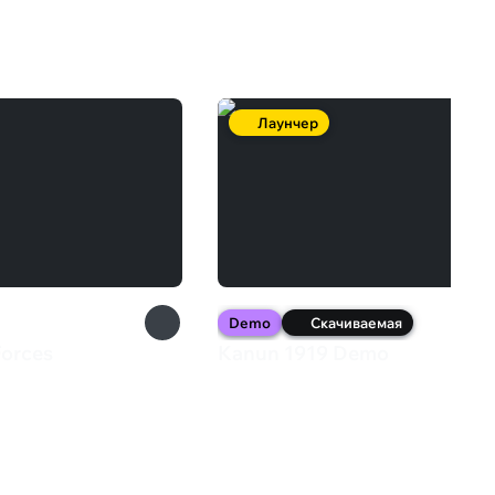
Лаунчер
Demo
Скачиваемая
Forces
Kanun 1919 Demo
9 ₽
0 ₽