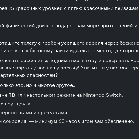
рез 25 красочных уровней с пятью красочными пейзажам
 физический движок подарят вам море приключений и а
отащите телегу с гробом усопшего короля через бесконе
 и ее возлюбленному найти идеальное место, где корол
олевать расселины, подниматься в гору и совершать ма
гам забрать у вас вашу добычу! Хватит ли у вас мастер
мертельных опасностей?
лько это, но и многое другое...
име ТВ или настольном режиме на Nintendo Switch.
 друг другу!
персонажами и предметами.
ми сокровищ — минимум 60 часов игры вам обеспечено.