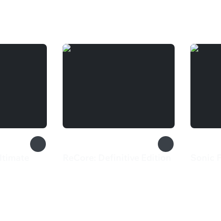
ltimate
ReCore: Definitive Edition
Sonic 
404 ₽
2 99