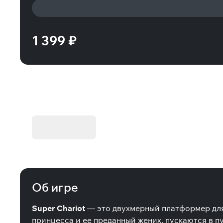
1 399 ₽
KIBORG - Делюкс Издание
Купить
Об игре
Super Chariot
— это двухмерный платформер для 
принцесса и ее преданный жених, пускаются в п