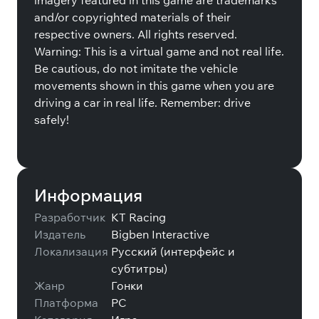
imagery featured in this game are trademarks
and/or copyrighted materials of their
respective owners. All rights reserved.
Warning: This is a virtual game and not real life.
Be cautious, do not imitate the vehicle
movements shown in this game when you are
driving a car in real life. Remember: drive
safely!
Информация
Разработчик
KT Racing
Издатель
Bigben Interactive
Локализация
Русский (интерфейс и
субтитры)
Жанр
Гонки
Платформа
PC