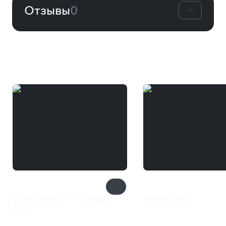
Отзывы
0
Вам может понравиться
DJMAX RESPECT V - Standard
SpeedRunners
Edition
550 ₽
2 799 ₽