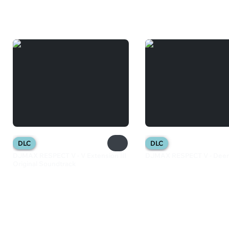
Вам может понравиться
DLC
DLC
DJMAX RESPECT V - V Extension III
DJMAX RESPECT V - Dee
Original Soundtrack
899 ₽
599 ₽