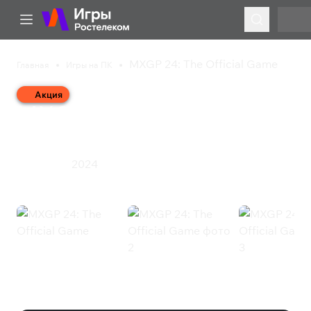
MXGP 24: The Official Game
Главная
Игры на ПК
Акция
MXGP 24: The Official
Game
2024
Гонки
Спорт
MXGP 24: The Official Game
(Steam)