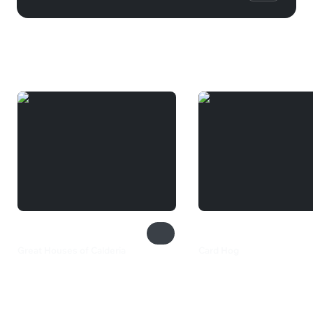
Вам может понравиться
Great Houses of Calderia
Card Hog
880 ₽
240 ₽