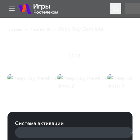
Deep Sky Derelicts
Главная
Игры на ПК
Deep Sky Derelicts
2018
Инди
Стратегия
Ролевая игра
Deep Sky Derelicts (Steam)
Система активации