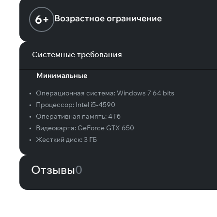
6+
Возрастное ограничение
Системные требования
Минимальные
•
Операционная система:
Windows 7 64 bits
•
Процессор:
Intel i5-4590
•
Оперативная память:
4 Гб
•
Видеокарта:
GeForce GTX 650
•
Жесткий диск:
3 ГБ
Отзывы
0
Вам может понравиться