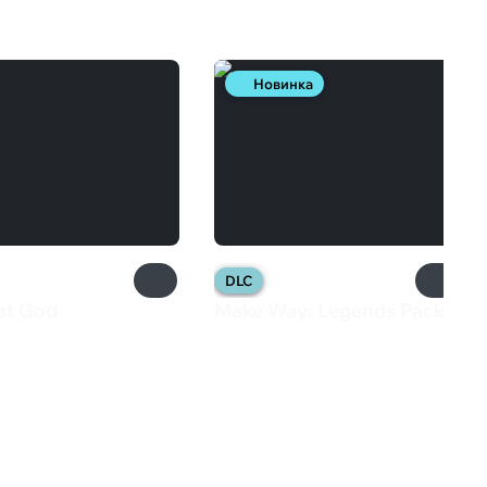
Новинка
DLC
at God
Make Way: Legends Pack
₽
199 ₽