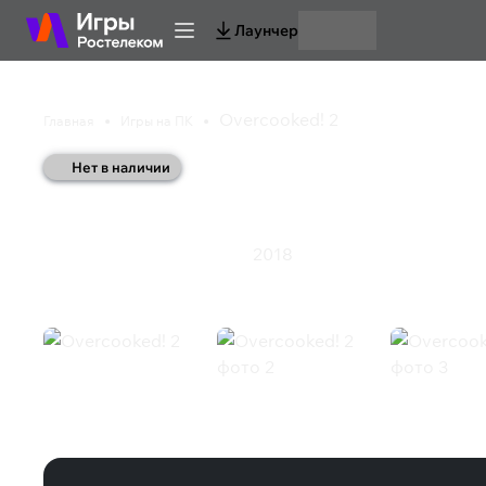
Лаунчер
Overcooked! 2
Главная
Игры на ПК
Нет в наличии
Overcooked! 2
2018
Инди
Казуальная игра
Экшен
Overcooked! 2 (Steam)