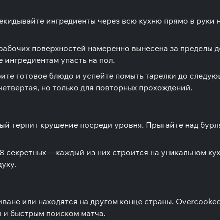
екидывайте ингредиенты через всю кухню прямо в руки 
 рабочих поверхностей намеренно вынесена за пределы д
е ингредиентам упасть на пол.
рите готовое блюдо и успейте помыть тарелки до следую
 четвертая, но только для повторных прохождений.
рый терпит крушение посреди уровня. Прыгайте над бурл
 8 секретных —каждый из них строится на уникальном к
уху.
иване или находятся на другом конце страны. Overcooke
и и быстрым поиском матча.