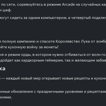
о сети, соревнуйтесь в режиме Arcade на случайных кар
и шеф.
могут сидеть за одним компьютером, а четвертый подкл
е полную кампанию и спасите Королевство Лука от зомб
ойте кухонную войну за монеты!
я и режим орды, в котором нужно отбиваться от волн г
одойдет как хардкорным геймерам, так и желающим забав
ка
ры — каждый новый мир открывает новые рецепты и кухо
!
онные обновления с праздничными уровнями и рецептами
хнями.