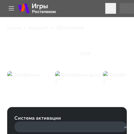
Ghostdream
Главная
Игры на ПК
Ghostdream
2016
Инди
Казуальная игра
Приключения
Ghostdream (Steam)
Система активации