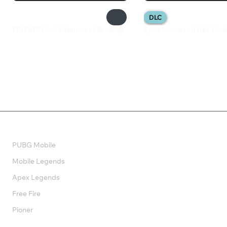
DLC
PINEAPPLE: A Bittersweet Revenge
Spirit Mancer - IFN66 Card
200 ₽
230 ₽
Валюта
PUBG Mobile
Mobile Legends
Apex Legends
Free Fire
Pioner
Подписки