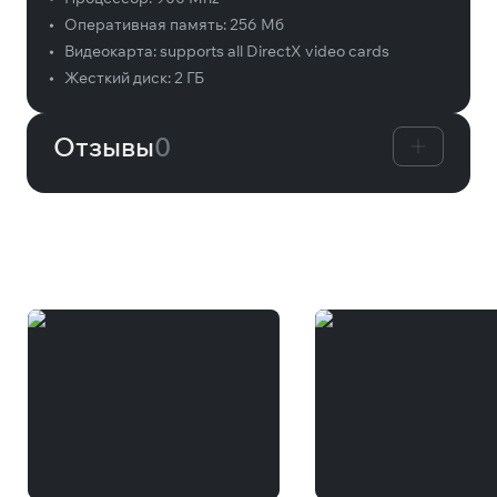
•
Оперативная память:
256 Мб
•
Видеокарта:
supports all DirectX video cards
•
Жесткий диск:
2 ГБ
Отзывы
0
Вам может понравиться