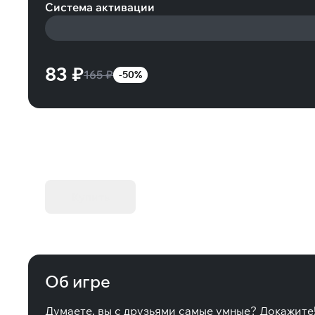
Система активации
83 ₽
165 ₽
-50%
KIBORG - Делюкс Издание
Купить
Об игре
Думаете, вы с друзьями самые умные? Докажите!