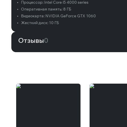
•
Процессор:
Intel Core i5 4000 series
•
Оперативная память:
8 ГБ
•
Видеокарта:
NVIDIA GeForce GTX 1060
•
Жесткий диск:
10 ГБ
Отзывы
0
Вам может понравиться