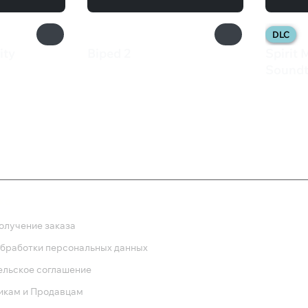
DLC
ity
Biped 2
Spirit 
599 ₽
Soundt
230 
ка
олучение заказа
обработки персональных данных
ельское соглашение
икам и Продавцам