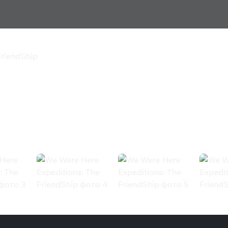
FriendShip
ions: The FriendShip
ndShip (Steam)