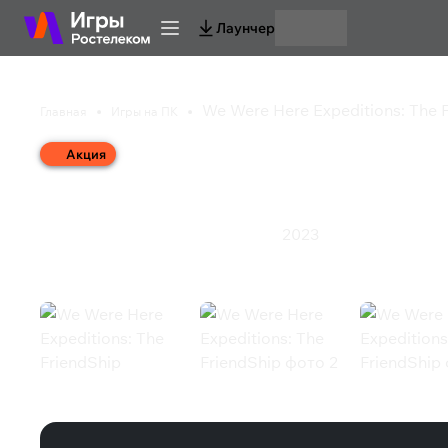
Лаунчер
We Were Here Expeditions: The 
Главная
Игры на ПК
Акция
We Were Here Expedit
2023
Инди
Казуальная игра
Приключения
We Were Here Expeditions: The Frie