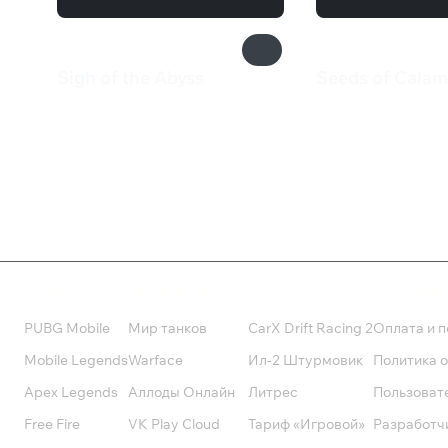
Sigh of the Abyss
Seeds of Calam
650 ₽
550 ₽
Валюта
Подписки
Поддерж
PUBG Mobile
Мир танков
CarX Drift Racing 2
Оплата и п
Mobile Legends
Warface
Ил-2 Штурмовик
Политика 
Apex Legends
Аллоды Онлайн
Литрес
Пользоват
Free Fire
VK Play Cloud
Тариф «Игровой»
Разработч