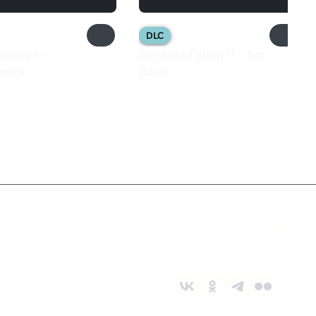
DLC
Mancer -
Arcadia Fallen II - Art
rack
Book
₽
320 ₽
Служба поддержки
8 800 1000 800
Социальные сети