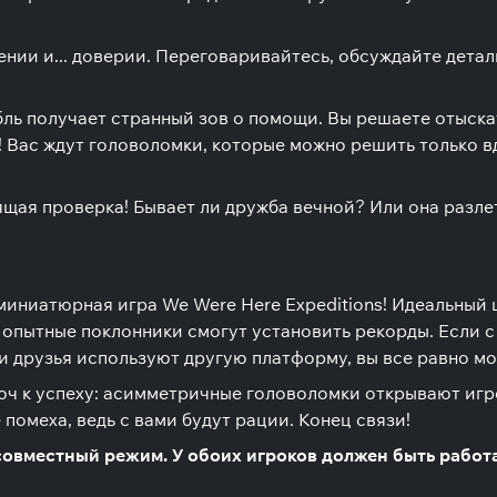
ении и... доверии. Переговаривайтесь, обсуждайте дета
бль получает странный зов о помощи. Вы решаете отыска
! Вас ждут головоломки, которые можно решить только вд
оящая проверка! Бывает ли дружба вечной? Или она разл
миниатюрная игра We Were Here Expeditions! Идеальный
 опытные поклонники смогут установить рекорды. Если с 
аши друзья используют другую платформу, вы все равно м
люч к успеху: асимметричные головоломки открывают игр
 помеха, ведь с вами будут рации. Конец связи!
 совместный режим. У обоих игроков должен быть рабо