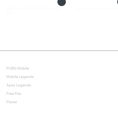
Metal Gear Solid V: The Phantom
Gotham Knights: Deluxe E
Pain
2 699 ₽
599 ₽
Валюта
PUBG Mobile
Mobile Legends
Apex Legends
Free Fire
Pioner
Подписки