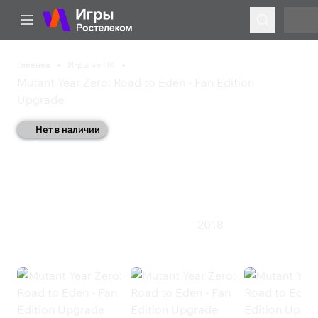
Главная
Игры на ПК
Mutant Year Zero: Road to Eden - Fan Edition
Upgrade
Нет в наличии
Mutant Year Zero: Road
to Eden - Fan Edition
Upgrade
2018
Приключения
Стратегия
Ролевая игра