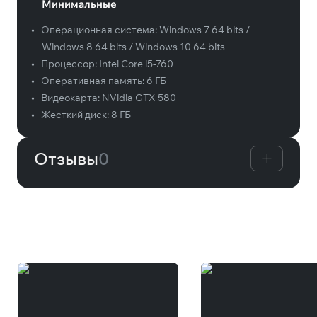
Минимальные
•
Операционная система:
Windows 7 64 bits /
Windows 8 64 bits / Windows 10 64 bits
•
Процессор:
Intel Core i5-760
•
Оперативная память:
6 ГБ
•
Видеокарта:
NVidia GTX 580
•
Жесткий диск:
8 ГБ
Отзывы
0
Вам может понравиться