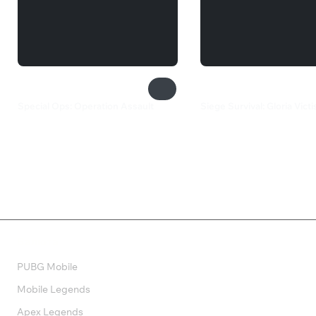
Special Ops: Operation Assault
Siege Survival: Gloria Victi
82 ₽
999 ₽
Валюта
PUBG Mobile
Mobile Legends
Apex Legends