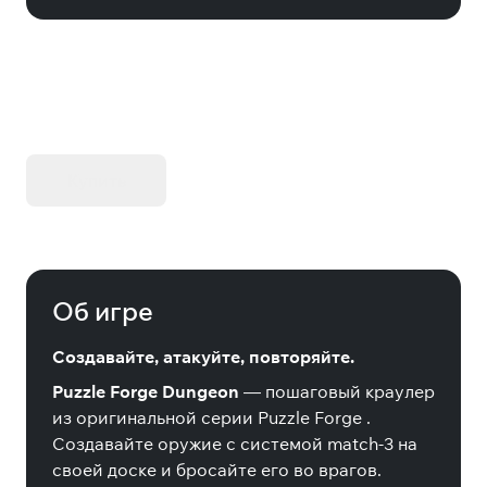
KIBORG - Делюкс Издание
Купить
Об игре
Создавайте, атакуйте, повторяйте.
Puzzle Forge Dungeon
— пошаговый краулер
из оригинальной серии
Puzzle Forge
.
Создавайте оружие с системой match-3 на
своей доске и бросайте его во врагов.