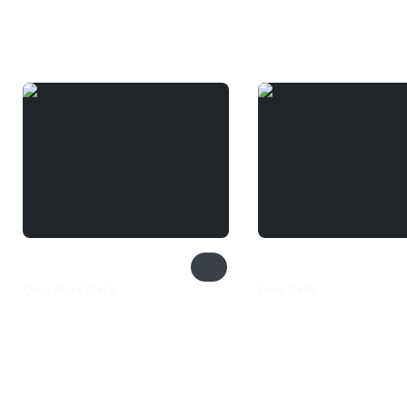
Вам может понравиться
Orcs Must Die! 2
Dark Deity
360 ₽
1 399 ₽