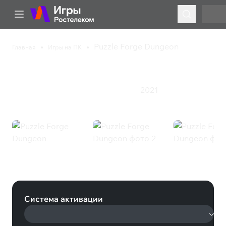
Puzzle Forge Dungeon
Главная
Игры на ПК
Puzzle Forge Dungeon
2021
Приключения
Стратегия
Ролевая игра
Puzzle Forge Dungeon (Steam)
Система активации