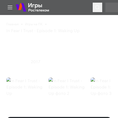
Главная
Игры на ПК
In Fear I Trust - Episode 1: Waking Up
In Fear I Trust - Episode 1:
Waking Up
2017
Приключения
In Fear I Trust - Episode 1: Waking
Up (Steam)