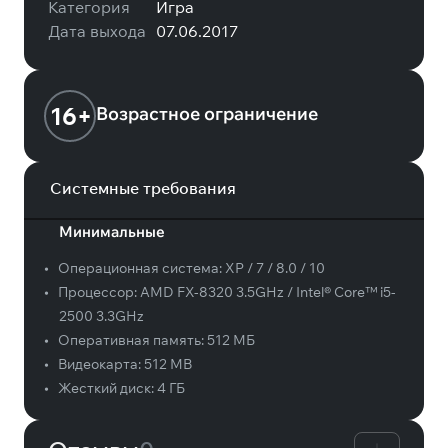
Категория
Игра
Дата выхода
07.06.2017
16+
Возрастное ограничение
Системные требования
Минимальные
•
Операционная система:
XP / 7 / 8.0 / 10
•
Процессор:
AMD FX-8320 3.5GHz / Intel® Core™ i5-
2500 3.3GHz
•
Оперативная память:
512 МБ
•
Видеокарта:
512 MB
•
Жесткий диск:
4 ГБ