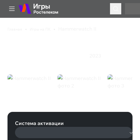
Hammerwatch II
Главная
Игры на ПК
Hammerwatch II
2023
Инди
Приключения
Экшен
Ролевая игра
Hammerwatch II (Steam)
Система активации