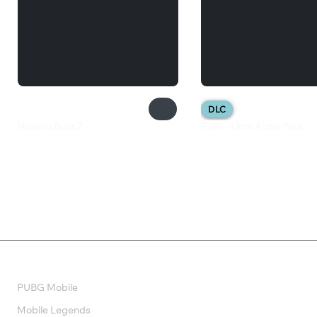
DLC
Heaven Dust 2
Eville - Little Acora Pack
600 ₽
200 ₽
Валюта
PUBG Mobile
Mobile Legends