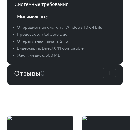
Системные требования
Минимальные
•
Операционная система:
Windows 10 64 bits
•
Процессор:
Intel Core Duo
•
Оперативная память:
2 ГБ
•
Видеокарта:
DirectX 11 compatible
•
Жесткий диск:
500 МБ
Отзывы
0
Вам может понравиться