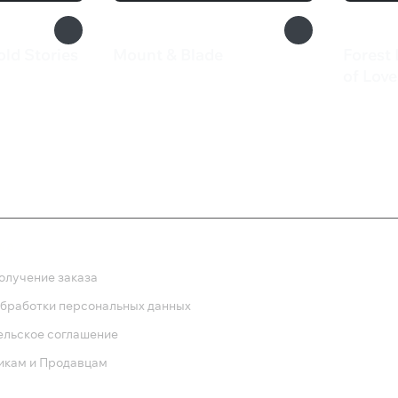
old Stories
Mount & Blade
Forest 
549 ₽
of Love
259 
ка
олучение заказа
обработки персональных данных
ельское соглашение
икам и Продавцам