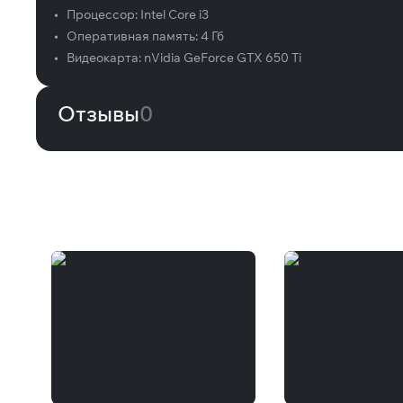
•
Процессор:
Intel Core i3
•
Оперативная память:
4 Гб
•
Видеокарта:
nVidia GeForce GTX 650 Ti
Отзывы
0
Вам может понравиться