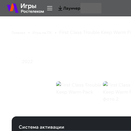
Лаунчер
First Class Trouble Keep Warm 
Главная
Игры на ПК
First Class Trouble 
2022
Инди
First Class Trouble Keep Warm Pack
Система активации