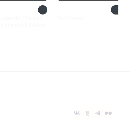
Legends: The Call
Turnbound
550 ₽
 Collector's Edition
₽
Служба поддержки
8 800 1000 800
Социальные сети