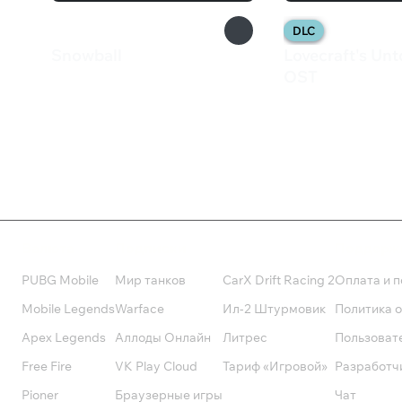
DLC
Snowball
Lovecraft's Unt
79 ₽
OST
200 ₽
Валюта
Подписки
Поддерж
PUBG Mobile
Мир танков
CarX Drift Racing 2
Оплата и п
Mobile Legends
Warface
Ил-2 Штурмовик
Политика 
Apex Legends
Аллоды Онлайн
Литрес
Пользоват
Free Fire
VK Play Cloud
Тариф «Игровой»
Разработч
Pioner
Браузерные игры
Чат