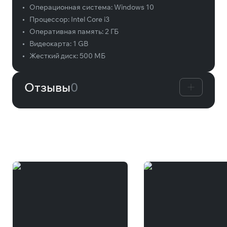
•
Операционная система:
Windows 10
•
Процессор:
Intel Core i3
•
Оперативная память:
2 ГБ
•
Видеокарта:
1 GB
•
Жесткий диск:
500 МБ
Отзывы
0
Вам может понравиться