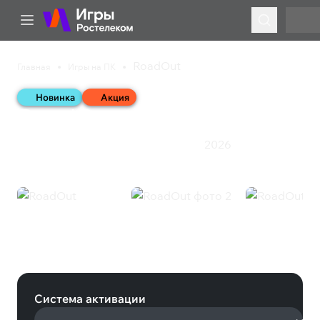
RoadOut
Главная
Игры на ПК
Новинка
Акция
RoadOut
2026
Инди
Приключения
Экшен
Ролевая игра
RoadOut (Steam)
Система активации