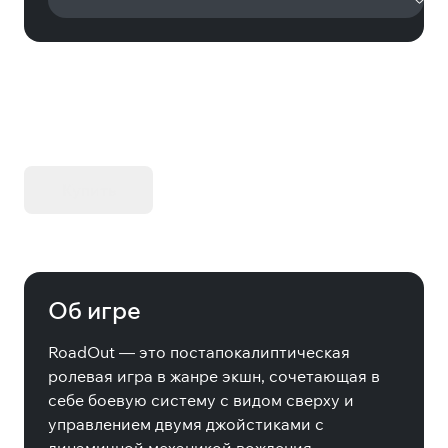
KIBORG - Делюкс Издание
Купить
Об игре
RoadOut — это постапокалиптическая
ролевая игра в жанре экшн, сочетающая в
себе боевую систему с видом сверху и
управлением двумя джойстиками с