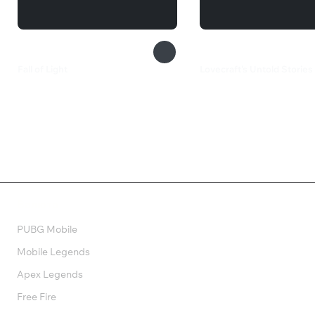
Fall of Light
Lovecraft's Untold Stories
660 ₽
550 ₽
Валюта
PUBG Mobile
Mobile Legends
Apex Legends
Free Fire