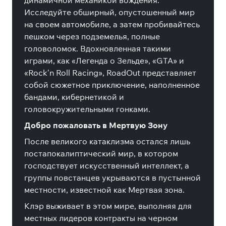
динамичной механикой вождения.
Исследуйте обширный, опустошенный мир
на своем автомобиле, а затем пробивайтесь
пешком через подземелья, полные
головоломок. Вдохновленная такими
играми, как «Легенда о Зельде», «GTA» и
«Rock’n Roll Racing», RoadOut представляет
собой сюжетное приключение, наполненное
бандами, кибернетикой и
головокружительными гонками.
Добро пожаловать в Мертвую Зону
После великого катаклизма остался лишь
постапокалиптический мир, в котором
господствует искусственный интеллект, а
группы повстанцев укрываются в пустынной
местности, известной как Мертвая зона.
Клэр выживает в этом мире, выполняя для
местных лидеров контракты на черном