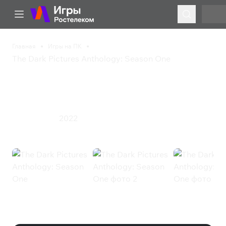
Главная
Игры на ПК
The Dark Pictures Anthology: Season One
The Dark Pictures
Anthology: Season One
2022
Приключения
The Dark Pictures Anthology:
Season One (Steam)