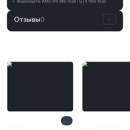
•
Видеокарта:
AMD R9 380 4GB / GTX 960 4GB
Отзывы
0
Вам может понравиться
Hacktag
Yaga - Armful Edition