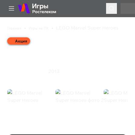
LEGO Marvel Super Heroes
Главная
Игры на ПК
Акция
LEGO Marvel Super
Heroes
2013
Приключения
Экшен
LEGO Marvel Super Heroes
(Steam)