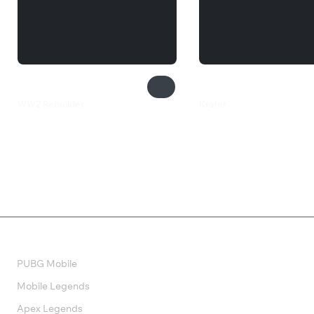
WW2 Rebuilder
Krater
800 ₽
349 ₽
Валюта
PUBG Mobile
Mobile Legends
Apex Legends