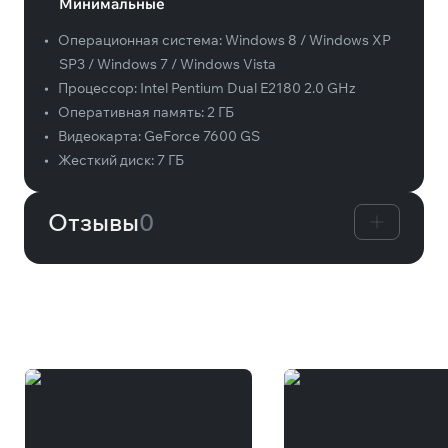
Минимальные
•
Операционная система:
Windows 8 / Windows XP
SP3 / Windows 7 / Windows Vista
•
Процессор:
Intel Pentium Dual E2180 2.0 GHz
•
Оперативная память:
2 ГБ
•
Видеокарта:
GeForce 7600 GS
•
Жесткий диск:
7 ГБ
Отзывы
0
Вам может понравиться