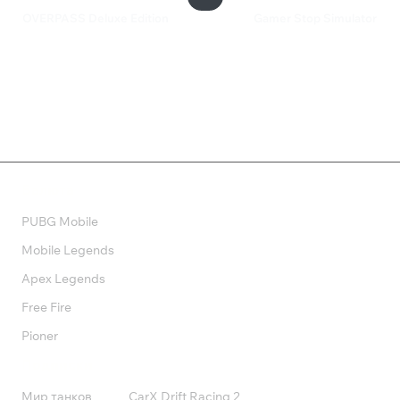
OVERPASS Deluxe Edition
Gamer Stop Simulator
1 199 ₽
490 ₽
Валюта
PUBG Mobile
Mobile Legends
Apex Legends
Free Fire
Pioner
Подписки
Мир танков
CarX Drift Racing 2