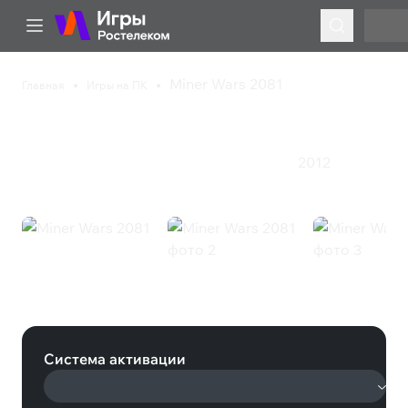
Miner Wars 2081
Главная
Игры на ПК
Miner Wars 2081
2012
Приключения
Симулятор
Экшен
Ролевая игра
Miner Wars 2081 (Steam)
Система активации