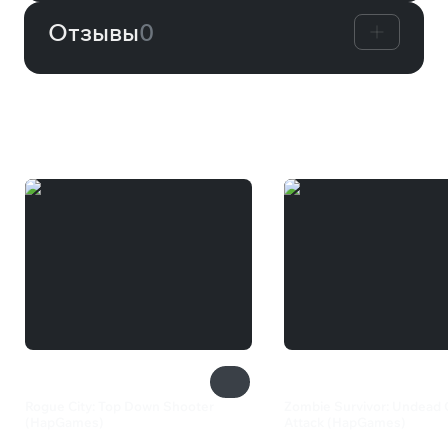
Отзывы
0
Вам может понравиться
Rogue City: Top Down Shooter
Zombie Survivor: Undead 
(HapGames)
Attack (HapGames)
82 ₽
240 ₽