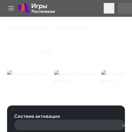
Save the Furries
Главная
Игры на ПК
Save the Furries
2012
Казуальная игра
Save the Furries (Steam)
Система активации