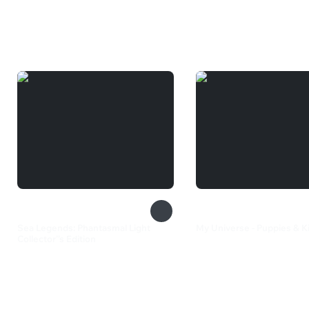
Вам может понравиться
Sea Legends: Phantasmal Light
My Universe - Puppies & K
Collector''s Edition
1 499 ₽
200 ₽