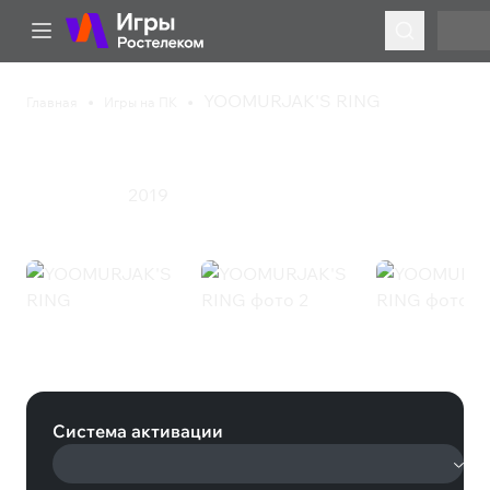
YOOMURJAK'S RING
Главная
Игры на ПК
YOOMURJAK'S RING
2019
Приключения
YOOMURJAK'S RING (Steam)
Система активации