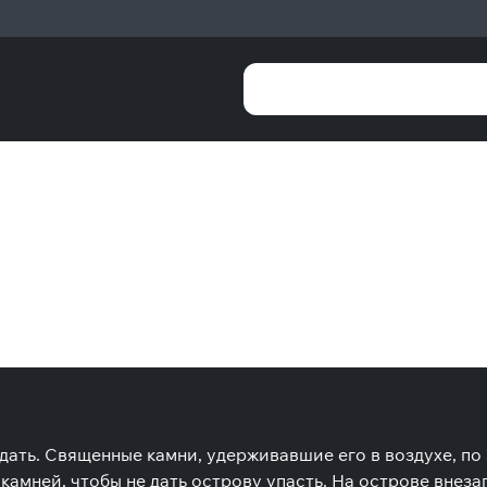
дать. Священные камни, удерживавшие его в воздухе, п
камней, чтобы не дать острову упасть. На острове внез