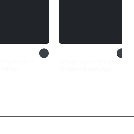
r Hunter Rise
Tails Of Iron (+ The Bloody
Edition
Whiskers Expansion)
9 ₽
2 499 ₽
Служба поддержки
8 800 1000 800