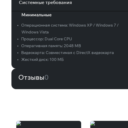
Системные требования
Минимальные
•
Операционная система:
Windows XP / Windows 7 /
Windows Vista
•
Процессор:
Dual Core CPU
•
Оперативная память:
2048 MB
•
Видеокарта:
Совместимая с DirectX видеокарта
•
Жесткий диск:
100 МБ
Отзывы
0
Вам может понравиться