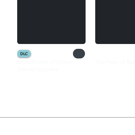
DLC
Styx: Blades of Greed -
The Hero of B
200 ₽
Deluxe Upgrade
799 ₽
Валюта
Подписки
Поддерж