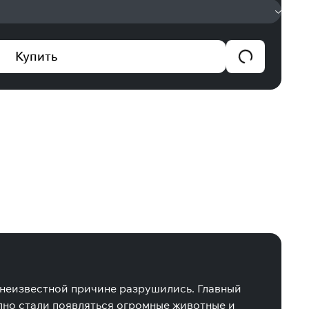
Купить
о неизвестной причине разрушились. Главный
апно стали появляться огромные животные и