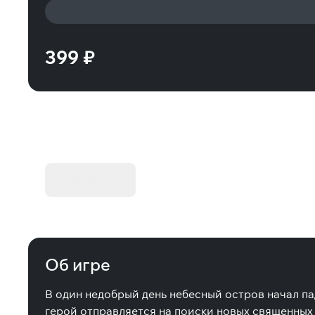
399 ₽
KIBORG - Делюкс Издание
Купить
Об игре
В один недобрый день небесный остров начал па
герой отправляется на поиски новых священных 