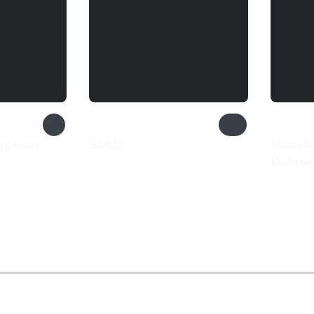
angaona
Scorn
Monste
899 ₽
Deluxe 
4 29
ка