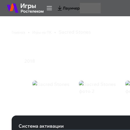
Лаунчер
Sacred Stones
Главная
Игры на ПК
Sacred Stones
2018
Экшен
Sacred Stones (Steam)
Система активации