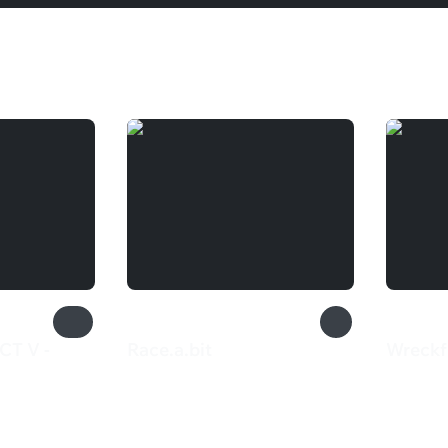
T V -
Race.a.bit
Wreckf
385 ₽
1 19