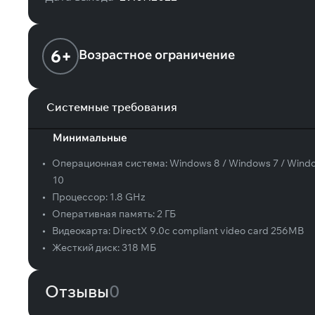
6+
Возрастное ограничение
Системные требования
Минимальные
•
Операционная система:
Windows 8 / Windows 7 / Wind
10
•
Процессор:
1.8 GHz
•
Оперативная память:
2 ГБ
•
Видеокарта:
DirectX 9.0c compliant video card 256MB
•
Жесткий диск:
318 МБ
Отзывы
0