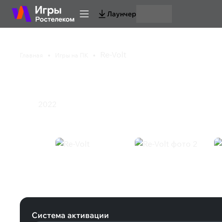
Лаунчер
Re-Volt
Главная
Игры на ПК
Re-Volt
2022
Гонки
Re-Volt (Steam)
Система активации