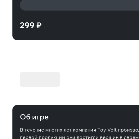
299 ₽
KIBORG - Делюкс Издание
Купить
Об игре
В течение многих лет компания Toy-Volt произво
первой продукции они достигли вершин в своем