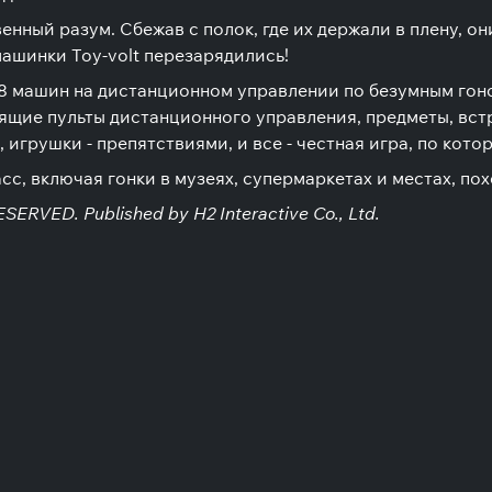
енный разум. Сбежав с полок, где их держали в плену, он
машинки Toy-volt перезарядились!
з 28 машин на дистанционном управлении по безумным го
ящие пульты дистанционного управления, предметы, встр
игрушки - препятствиями, и все - честная игра, по кото
сс, включая гонки в музеях, супермаркетах и местах, по
VED. Published by H2 Interactive Co., Ltd.