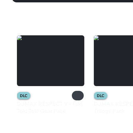
Вам может понравиться
DLC
DLC
DJMAX RESPECT V - Tok!
DJMAX RESPEC
Tok! Tok! Gear Pack
Trilogy Pack
599 ₽
899 ₽