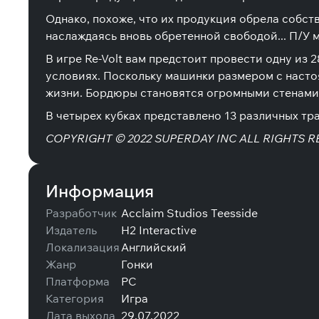
Однако, похоже, что их продукция обрела собств
наслаждаясь вновь обретенной свободой... П/У 
В игре Re-Volt вам предстоит провести одну и
условиях. Поскольку машинки размером с насто
жизни. Бордюры становятся огромными стенами, 
В четырех кубках представлено 13 различных тра
COPYRIGHT © 2022 SUPERDAY INC ALL RIGHTS RESER
Информация
Разработчик
Acclaim Studios Teesside
Издатель
H2 Interactive
Локализация
Английский
Жанр
Гонки
Платформа
PC
Категория
Игра
Дата выхода
29.07.2022