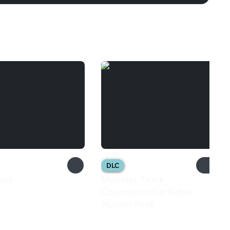
DLC
est
Monster Truck
9 ₽
Championship Rebel
Hunter Pack
973 ₽