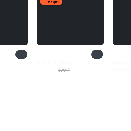
Акция
Battle vs Chess
Sword 
100 ₽
Fractu
399 ₽
4 27
ка