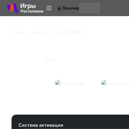
Лаунчер
Zoo Seeker
Главная
Игры на ПК
Zoo Seeker
2022
Казуальная игра
Zoo Seeker (Steam)
Система активации