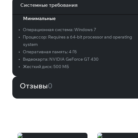
Системные требования
Минимальные
•
Операционная система:
Windows 7
•
Процессор:
Requires a 64-bit processor and operating
system
•
Оперативная память:
4 Гб
•
Видеокарта:
NVIDIA GeForce GT 430
•
Жесткий диск:
500 МБ
Отзывы
0
Вам может понравиться