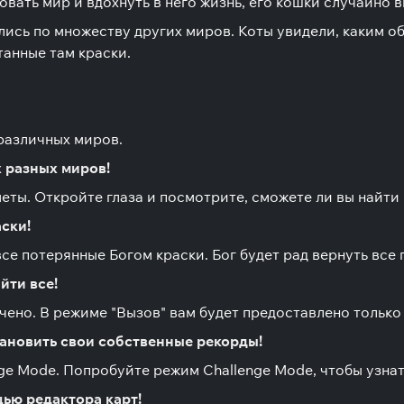
совать мир и вдохнуть в него жизнь, его кошки случайно
лись по множеству других миров. Коты увидели, каким о
танные там краски.
различных миров.
х разных миров!
ты. Откройте глаза и посмотрите, сможете ли вы найти 
аски!
все потерянные Богом краски. Бог будет рад вернуть все
йти все!
чено. В режиме "Вызов" вам будет предоставлено только 
тановить свои собственные рекорды!
e Mode. Попробуйте режим Challenge Mode, чтобы узнать
ью редактора карт!