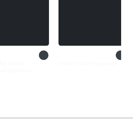
Art Online
Urban Trial Playground
649 ₽
red Daydream
9 ₽
Служба поддержки