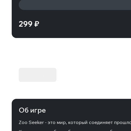
299 ₽
KIBORG - Делюкс Издание
Купить
Об игре
Zoo Seeker - это мир, который соединяет прош