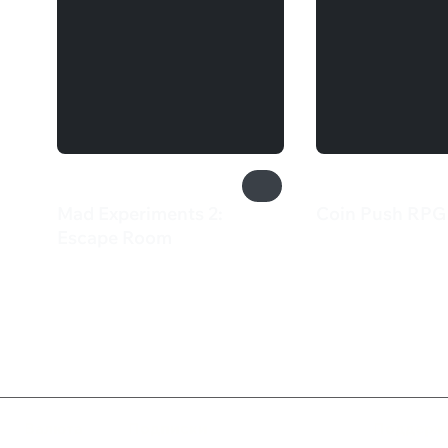
Mad Experiments 2:
Coin Push RPG
385 ₽
Escape Room
490 ₽
Валюта
Подписки
Поддерж