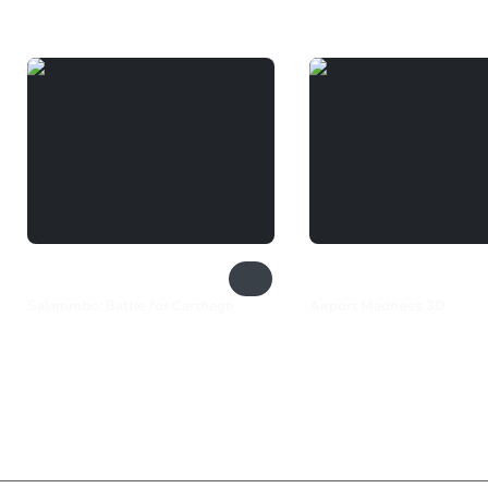
Salammbo: Battle for Carthage
Airport Madness 3D
299 ₽
419 ₽