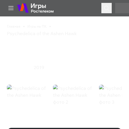
Главная
Игры на ПК
Psychedelica of the Ashen Hawk
Psychedelica of the
Ashen Hawk
2019
Приключения
Psychedelica of the Ashen Hawk
(Steam)