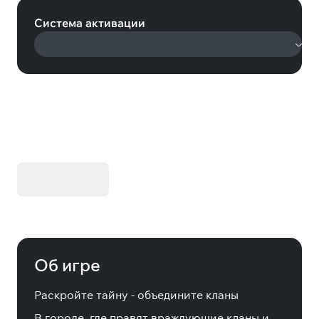
Система активации
KIBORG - Делюкс Издание
Купить
Об игре
Раскройте тайну - объедините кланы
В городе, где правят враждующие кланы и