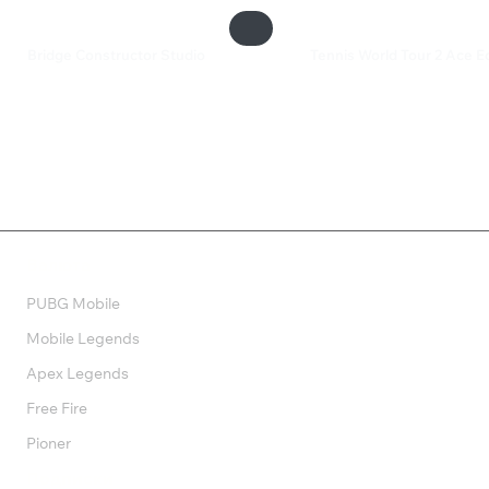
Bridge Constructor Studio
Tennis World Tour 2 Ace Ed
460 ₽
3 499 ₽
Валюта
PUBG Mobile
Mobile Legends
Apex Legends
Free Fire
Pioner
Подписки