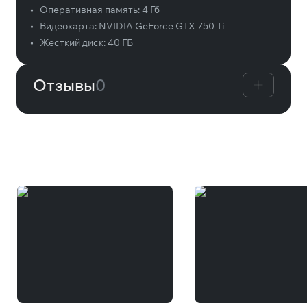
•
Оперативная память:
4 Гб
•
Видеокарта:
NVIDIA GeForce GTX 750 Ti
•
Жесткий диск:
40 ГБ
Отзывы
0
Вам может понравиться