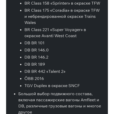
BR Class 158 «Sprinter» в окраске TFW
BR Class 175 «Coradia» в окраске TFW
и небрендированной окраске Trains
Wales
BR Class 221 «Super Voyager» в
окраске Avanti West Coast
DB BR 101
DB BR 146.0
DB BR 146.2
DB BR 189
DB BR 442 «Talent 2»
ÖBB 2016
TGV Duplex в окраске SNCF
Большой выбор подвижного состава,
включая пассажирские вагоны Amfleet и
DB, различные грузовые вагоны и многое
другое