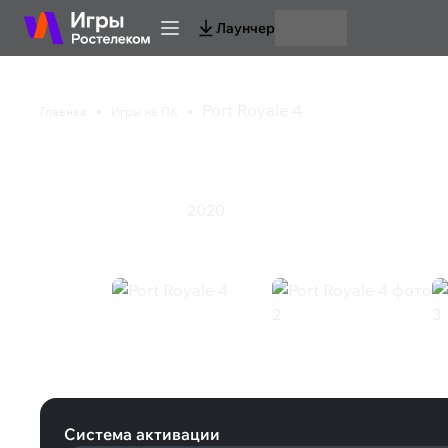
Лаунчер
Port Royale 4
Главная
Игры на ПК
Port Royale 4
2020
Симулятор
Стратегия
Port Royale 4 (Steam)
Система активации