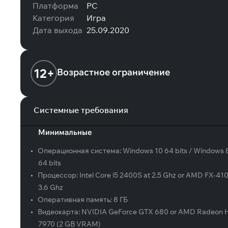
Платформа
PC
Категория
Игра
Дата выхода
25.09.2020
12+
Возрастное ограничение
Системные требования
Минимальные
•
Операционная система:
Windows 10 64 bits / Windows 8
64 bits
•
Процессор:
Intel Core i5 2400S at 2.5 Ghz or AMD FX-410
3.6 Ghz
•
Оперативная память:
8 ГБ
•
Видеокарта:
NVIDIA GeForce GTX 680 or AMD Radeon 
7970 (2 GB VRAM)