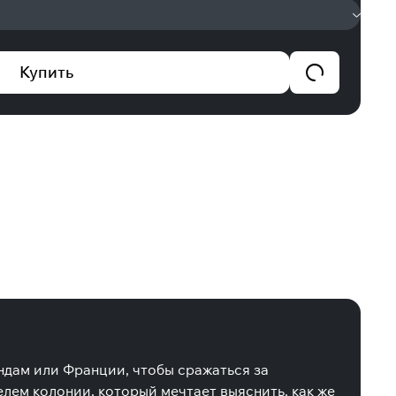
Купить
андам или Франции, чтобы сражаться за
елем колонии, который мечтает выяснить, как же