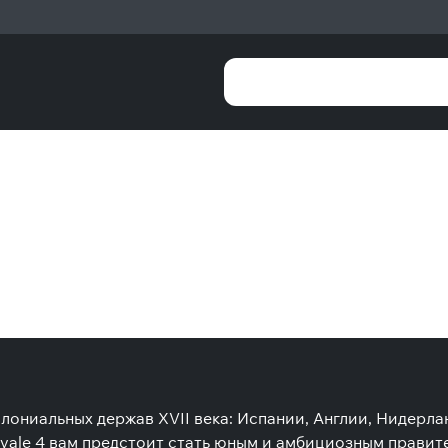
олониальных держав XVII века: Испании, Англии, Нидерл
oyale 4 вам предстоит стать юным и амбициозным правит