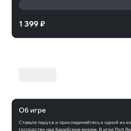
1 399 ₽
KIBORG - Делюкс Издание
Купить
Об игре
Ставьте паруса и присоединяйтесь к одной из к
господство над Карибским морем. В игре Port R