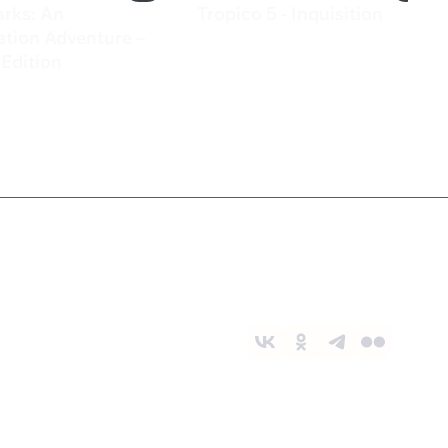
rks: An
Tropico 5 - Inquisition
99 ₽
tion Adventure –
Edition
0 ₽
Служба поддержки
8 800 1000 800
Социальные сети