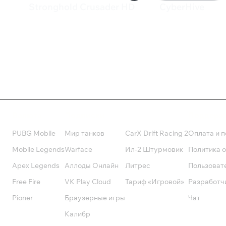
Stronghold Crusader HD
CyberHive
329 ₽
179 ₽
Валюта
Подписки
Поддерж
PUBG Mobile
Мир танков
CarX Drift Racing 2
Оплата и п
Mobile Legends
Warface
Ил-2 Штурмовик
Политика 
Apex Legends
Аллоды Онлайн
Литрес
Пользоват
Free Fire
VK Play Cloud
Тариф «Игровой»
Разработч
Pioner
Браузерные игры
Чат
Калибр