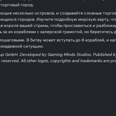
торговый город.
ющие несколько островов, и создавайте сложные торго
ющихся городов. Изучите подробную морскую карту, чт
е-короля вашей страны, чтобы прославиться и разблокир
 за их кораблями с каперской грамотой, но берегитесь 
пошаговыми. В битву может вступать до 8 кораблей, и к
езнадежной ситуации.
up GmbH. Developed by Gaming Minds Studios. Published by
eserved. All other logos, copyrights and trademarks are pro