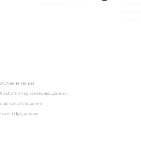
Blood Bar Tycoon
Oddspa
710 ₽
Automa
Deluxe 
2 10
ка
олучение заказа
обработки персональных данных
ельское соглашение
икам и Продавцам