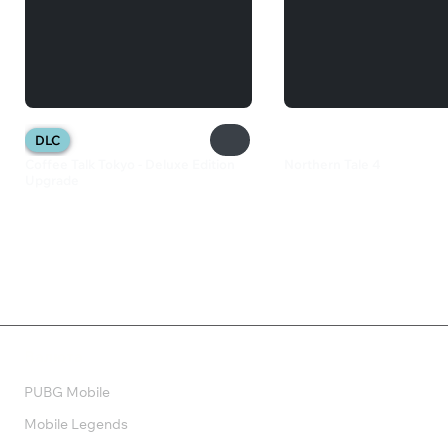
DLC
Coffee Talk Tokyo - Deluxe Edition
Northern Tale 4
Upgrade
133 ₽
240 ₽
Валюта
PUBG Mobile
Mobile Legends