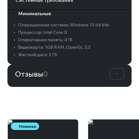
Системные требования
Минимальные
•
Операционная система:
Windows 10 64 bits
•
Процессор:
Intel Core i3
•
Оперативная память:
4 Гб
•
Видеокарта:
1GB RAM, OpenGL 3.3
•
Жесткий диск:
2 ГБ
Отзывы
0
Вам может понравиться
Новинка