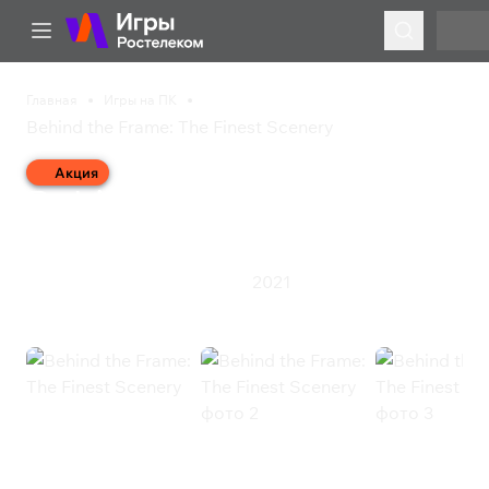
Главная
Игры на ПК
Behind the Frame: The Finest Scenery
Акция
Behind the Frame: The
Finest Scenery
2021
Казуальная игра
Приключения
Behind the Frame: The Finest