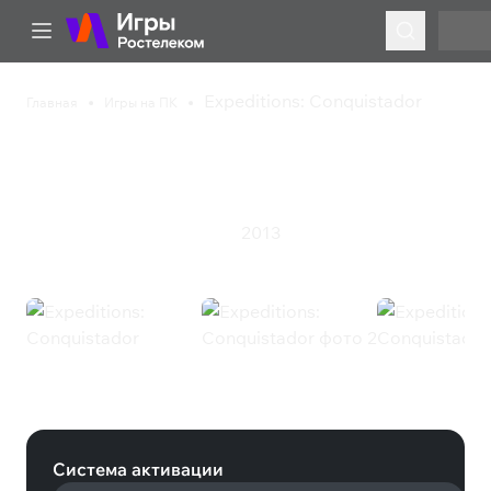
Expeditions: Conquistador
Главная
Игры на ПК
Expeditions:
Conquistador
2013
Инди
Стратегия
Ролевая игра
Expeditions: Conquistador (Steam)
Система активации