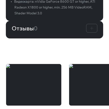
•
Видеокарта:
nVidia GeForce 8600 GT or higher, ATI
Radeon X1800 or higher, min. 256 MB VideoRAM,
Shader Model 3.0
Отзывы
0
Вам может понравиться