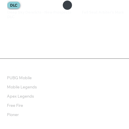
DLC
Deep Sky Derelicts - New Prospects
Fell Seal: Arbiter’s Mark
DLC
1 300 ₽
335 ₽
Валюта
PUBG Mobile
Mobile Legends
Apex Legends
Free Fire
Pioner
Подписки