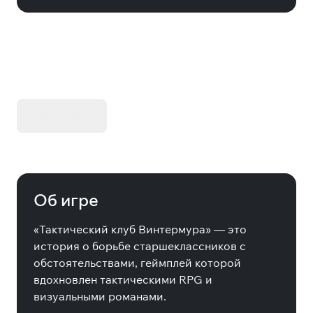
KIBORG - Делюкс Издание
Купить
Об игре
«Тактический клуб Винтермура» — это
история о борьбе старшеклассников с
обстоятельствами, геймплей которой
вдохновлен тактическими RPG и
визуальными романами.