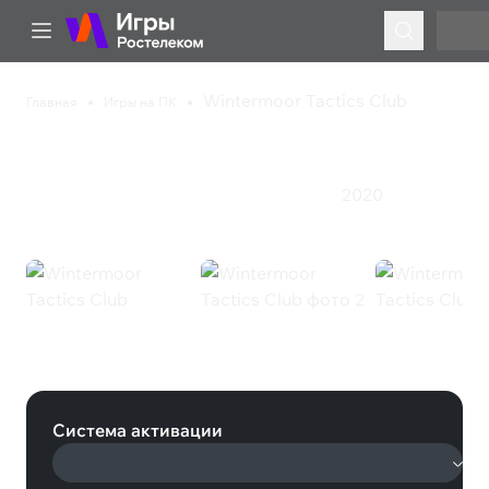
Wintermoor Tactics Club
Главная
Игры на ПК
Wintermoor Tactics Club
2020
Инди
Приключения
Стратегия
Ролевая игра
Wintermoor Tactics Club (Steam)
Система активации