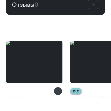
Отзывы
0
Вам может понравиться
DLC
Dwarflings
Eville Original Soundtrack
82 ₽
280 ₽