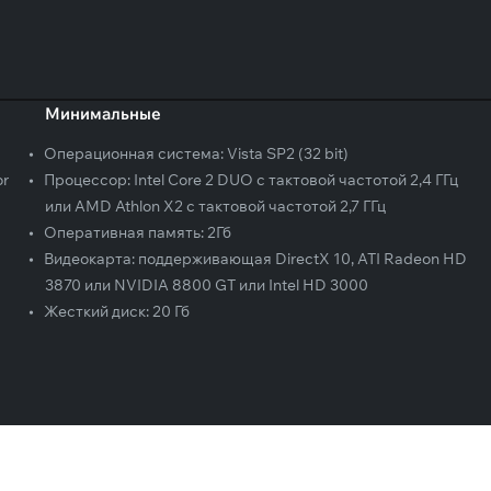
Минимальные
•
Операционная система:
Vista SP2 (32 bit)
or
•
Процессор:
Intel Core 2 DUO с тактовой частотой 2,4 ГГц
или AMD Athlon X2 с тактовой частотой 2,7 ГГц
•
Оперативная память:
2Гб
•
Видеокарта:
поддерживающая DirectX 10, ATI Radeon HD
3870 или NVIDIA 8800 GT или Intel HD 3000
•
Жесткий диск:
20 Гб