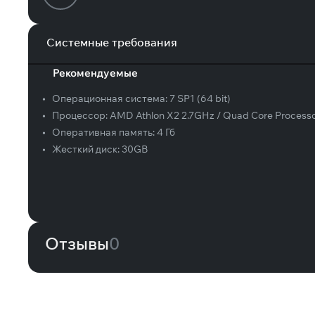
Системные требования
Рекомендуемые
•
Операционная система:
7 SP1 (64 bit)
•
Процессор:
AMD Athlon X2 2.7GHz / Quad Core Process
•
Оперативная память:
4 Гб
•
Жесткий диск:
30GB
Отзывы
0
Вам может понравиться