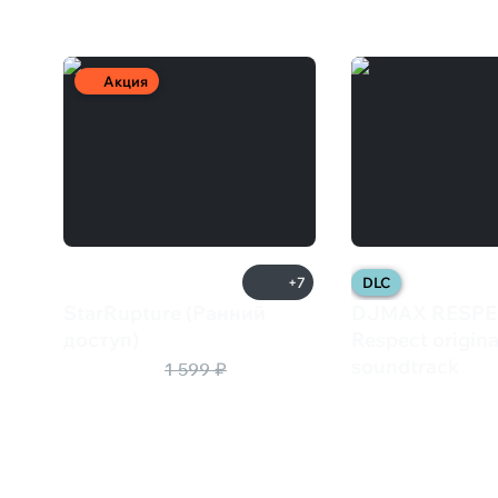
Акция
+7
DLC
StarRupture (Ранний
DJMAX RESPEC
доступ)
Respect origina
1 360 ₽
soundtrack
1 599 ₽
599 ₽