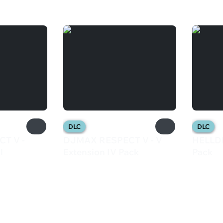
DLC
DLC
T V -
DJMAX RESPECT V - V
HELLDI
l
Extension IV Pack
Pack
1 399 ₽
149 