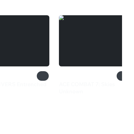
VERS Entrenched
ACE COMBAT 7: Skies
Unknown
₽
2 499 ₽