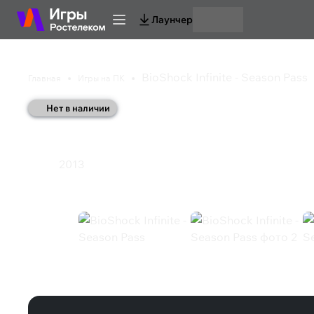
Лаунчер
BioShock Infinite - Season Pass
Главная
Игры на ПК
Нет в наличии
BioShock Infinite - S
2013
Экшен
BioShock Infinite - Season Pass