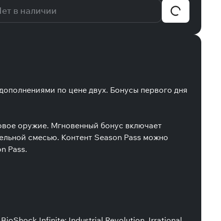
ет в наличии
 дополнениями по цене двух. Бонусы первого дня
овое оружие. Мгновенный бонус включает
тельной смесью. Контент Season Pass можно
on Pass.
oShock Infinite: Industrial Revolution, Irrational