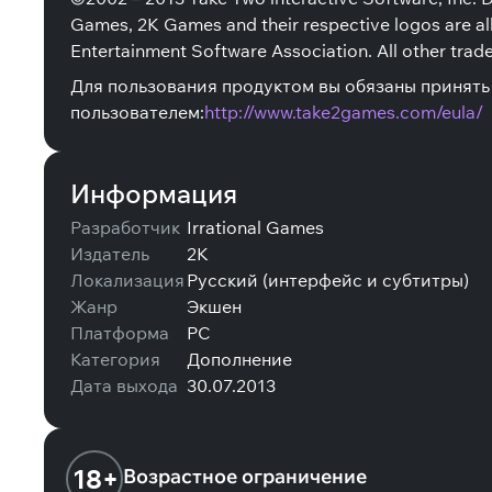
Games, 2K Games and their respective logos are all 
Entertainment Software Association. All other trad
Для пользования продуктом вы обязаны принят
пользователем:
http://www.take2games.com/eula/
Информация
Разработчик
Irrational Games
Издатель
2K
Локализация
Русский (интерфейс и субтитры)
Жанр
Экшен
Платформа
PC
Категория
Дополнение
Дата выхода
30.07.2013
18+
Возрастное ограничение