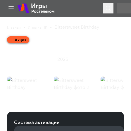
Bittersweet Birthday
Главная
Игры на ПК
Акция
Bittersweet Birthday
2025
Инди
Приключения
Экшен
Bittersweet Birthday (Steam)
Система активации