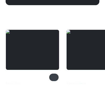
Вам может понравиться
Fatal Claw
Speedollama
880 ₽
399 ₽