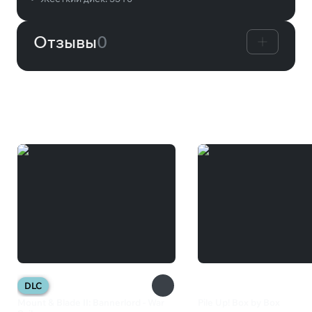
Отзывы
0
Вам может понравиться
DLC
Mount & Blade II: Bannerlord - War
Pile Up! Box by Box