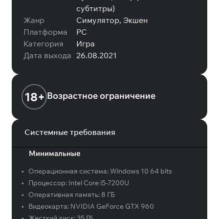
субтитры)
Жанр
Симулятор, Экшен
Платформа
PC
Категория
Игра
Дата выхода
26.08.2021
18+
Возрастное ограничение
Системные требования
Минимальные
•
Операционная система:
Windows 10 64 bits
•
Процессор:
Intel Core i5-7200U
•
Оперативная память:
8 ГБ
•
Видеокарта:
NVIDIA GeForce GTX 960
•
Жесткий диск:
35 Гб