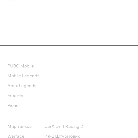
Sails
815 ₽
1 599 ₽
Валюта
PUBG Mobile
Mobile Legends
Apex Legends
Free Fire
Pioner
Подписки
Мир танков
CarX Drift Racing 2
Warface
Ил-2 Штурмовик