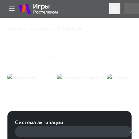
Comanche
Главная
Игры на ПК
Comanche
2021
Симулятор
Экшен
Comanche (Steam)
Система активации