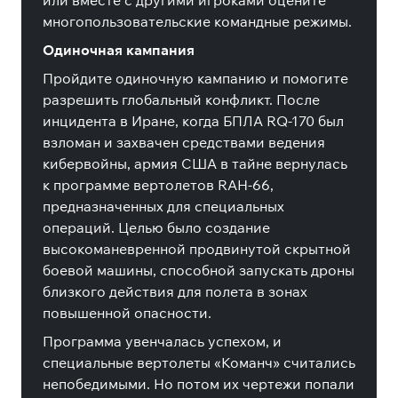
или вместе с другими игроками оцените
многопользовательские командные режимы.
Одиночная кампания
Пройдите одиночную кампанию и помогите
разрешить глобальный конфликт. После
инцидента в Иране, когда БПЛА RQ-170 был
взломан и захвачен средствами ведения
кибервойны, армия США в тайне вернулась
к программе вертолетов RAH-66,
предназначенных для специальных
операций. Целью было создание
высокоманевренной продвинутой скрытной
боевой машины, способной запускать дроны
близкого действия для полета в зонах
повышенной опасности.
Программа увенчалась успехом, и
специальные вертолеты «Команч» считались
непобедимыми. Но потом их чертежи попали