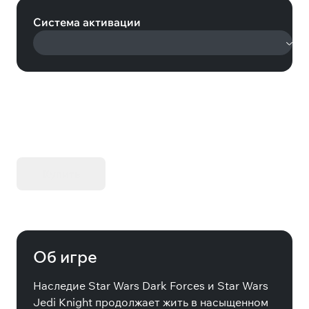
Система активации
KIBORG - Делюкс Издание
Купить
Об игре
Наследие Star Wars Dark Forces и Star Wars
Jedi Knight продолжает жить в насыщенном