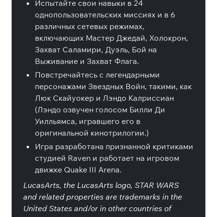
Испытайте свои навыки в 24
однопользовательских миссиях и в 6
различных сетевых режимах,
включающих Мастер Джедай, Холокрон,
Захват Саламири, Дуэль, Бой на
Выживание и Захват Флага.
Повстречайтесь с легендарными
персонажами Звездных Войн, такими, как
Люк Скайуокер и Лэндо Калриссиан
(Лэндо озвучен голосом Билли Ди
Уилльямса, игравшего его в
оригинальной кинотрилогии.)
Игра разработана признанной критиками
студией Raven и работает на игровом
движке Quake III Arena.
LucasArts, the LucasArts logo, STAR WARS
and related properties are trademarks in the
United States and/or in other countries of