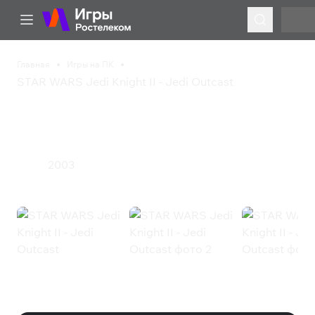
Главная
Игры на ПК
STAR WARS Jedi Knight II - Jedi Outcast
STAR WARS Jedi Knight
II - Jedi Outcast
2003
Экшен
STAR WARS Jedi Knight II - Jedi
Outcast (Steam)