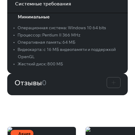
Системные требования
Минимальные
•
Операционная система:
Windows 10 64 bits
•
Процессор:
Pentium II 366 MHz
•
Оперативная память:
64 МБ
•
Видеокарта:
с 16 МБ видеопамяти и поддержкой
OpenGL
•
Жесткий диск:
800 МБ
Отзывы
0
Вам может понравиться
Акция