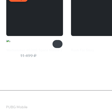
Warhammer 40,000: Space Marine 2
Rush For Glory
7 475 ₽
11 499 ₽
399 ₽
Валюта
PUBG Mobile