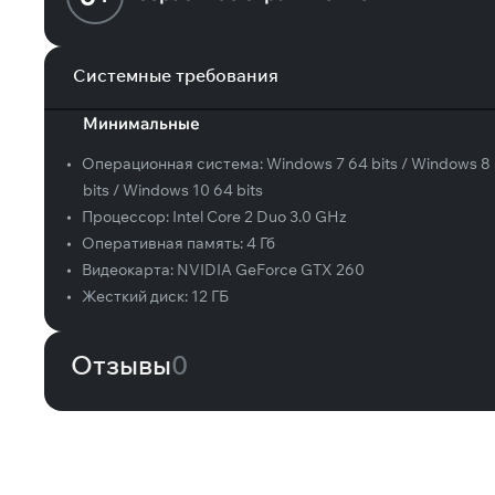
Системные требования
Минимальные
•
Операционная система:
Windows 7 64 bits / Windows 8
bits / Windows 10 64 bits
•
Процессор:
Intel Core 2 Duo 3.0 GHz
•
Оперативная память:
4 Гб
•
Видеокарта:
NVIDIA GeForce GTX 260
•
Жесткий диск:
12 ГБ
Отзывы
0
Вам может понравиться