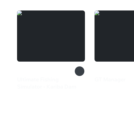
Ultimate Fishing
GT Manager
880 ₽
Simulator - Kariba Dam
133 ₽