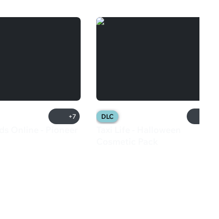
+7
DLC
ds Online - Pioneer
Taxi Life - Halloween
₽
Cosmetic Pack
125 ₽