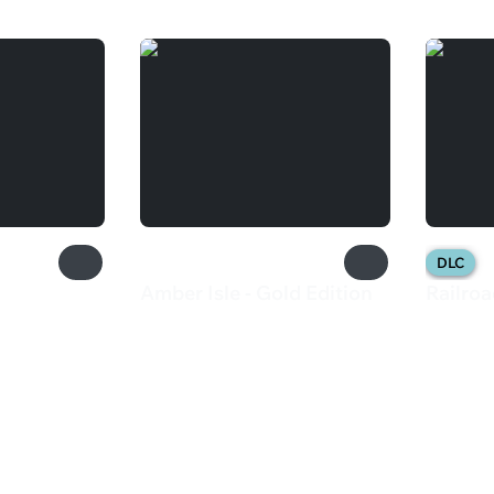
DLC
Amber Isle - Gold Edition
Railroa
4 499 ₽
199 