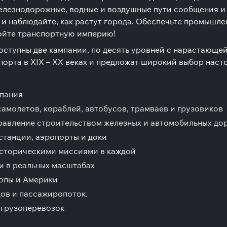
лезнодорожные, водные и воздушные пути сообщения и 
 и наблюдайте, как растут города. Обеспечьте промышл
ройте транспортную империю!
ступны две кампании, по десять уровней с нарастающе
порта в XIX – XX веках и предложат широкий выбор наст
мпания
самолетов, кораблей, автобусов, трамваев и грузовиков
равление строительством железных и автомобильных до
станции, аэропорты и доки
историческими миссиями в каждой
и в реальных масштабах
опы и Америки
ов и пассажиропоток.
 грузоперевозок