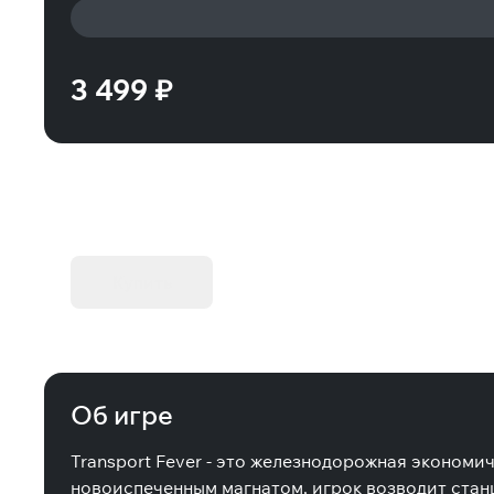
3 499 ₽
KIBORG - Делюкс Издание
Купить
Об игре
Transport Fever - это железнодорожная эконом
новоиспеченным магнатом, игрок возводит станц