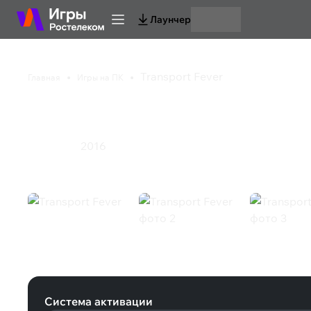
Лаунчер
Transport Fever
Главная
Игры на ПК
Transport Fever
2016
Симулятор
Transport Fever (Steam)
Система активации