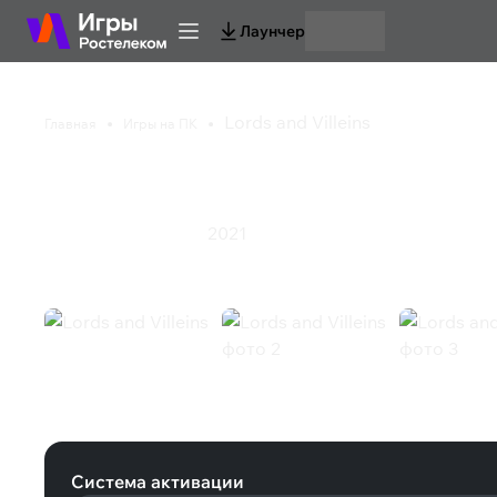
Лаунчер
Lords and Villeins
Главная
Игры на ПК
Lords and Villeins
2021
Симулятор
Стратегия
Lords and Villeins (Steam)
Система активации