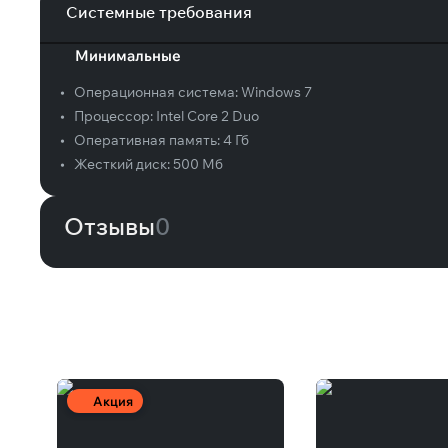
Системные требования
Минимальные
•
Операционная система:
Windows 7
•
Процессор:
Intel Core 2 Duo
•
Оперативная память:
4 Гб
•
Жесткий диск:
500 Мб
Отзывы
0
Вам может понравиться
Акция