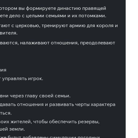
в котором вы формируете династию правящей
еете дело с целыми семьями и их потомками.
ают с церковью, тренируют армию для короля и
вителя.
виваются, налаживают отношения, преодолевают
ния
 управлять игрок.
вни через главу своей семьи.
авать отношения и развивать черты характера
ться.
оих жителей, чтобы обеспечить резервы,
шей земли.
кже будут добавлены симуляции погодных