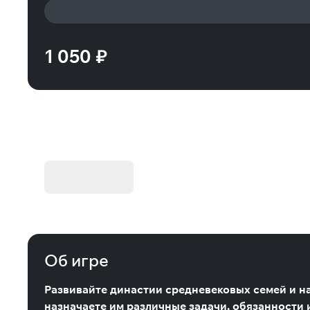
1 050 ₽
KIBORG - Делюкс Издание
Купить
Об игре
Развивайте династии средневековых семей и на
назначаете им различные задачи, обязанности и