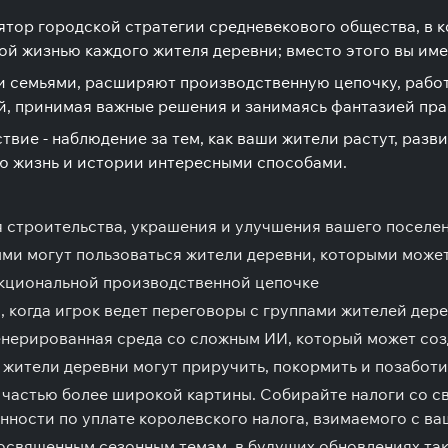
мулятор городской стратегии средневекового общества, 
ной жизнью каждого жителя деревни; вместо этого вы им
и семьями, расширяют производственную цепочку, работ
й, принимая важные решения и занимаясь фантазией пра
твие - наблюдение за тем, как ваши жители растут, раз
ю жизнь и истории интересными способами.
я строительства, украшения и улучшения вашего поселе
ми могут пользоваться жители деревни, которыми может
нкциональной производственной цепочке
 когда игрок ведет переговоры с группами жителей дере
ерированная среда со сложным ИИ, который может созд
жители деревни могут приручить, покормить и позаботи
частью более широкой картины. Собирайте налоги со св
нности по уплате королевского налога, взимаемого с ва
посвященным сезонным темам, в будущих обновлениях та