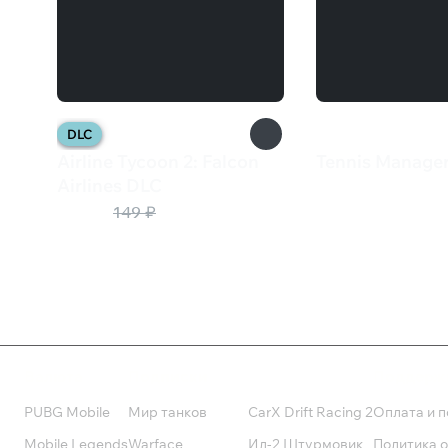
DLC
Airline Tycoon 2: Falcon
Tennis Manager
710 ₽
Airlines DLC
30 ₽
149 ₽
Валюта
Подписки
Поддерж
PUBG Mobile
Мир танков
CarX Drift Racing 2
Оплата и п
Mobile Legends
Warface
Ил-2 Штурмовик
Политика 