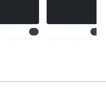
: Kingdoms Adrift
Space Drilling Station
9 ₽
855 ₽
Служба поддержки
8 800 1000 800