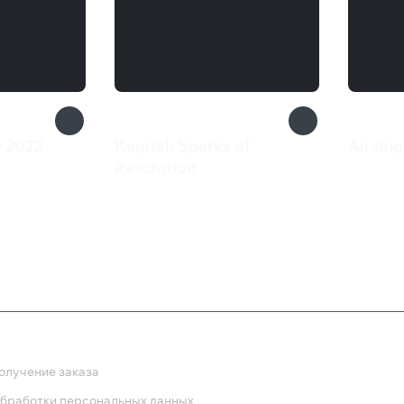
 2022
Kapital: Sparks of
Airship
3 79
Revolution
855 ₽
ка
олучение заказа
обработки персональных данных