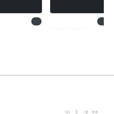
Machine Gun Fury
₽
240 ₽
Служба поддержки
8 800 1000 800
Социальные сети