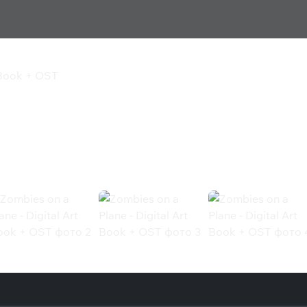
t Book + OST
Digital Art Book + OST
ok + OST (Steam)