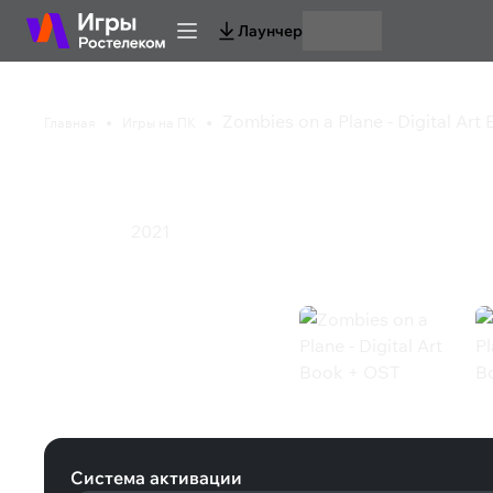
Лаунчер
Zombies on a Plane - Digital Ar
Главная
Игры на ПК
Zombies on a Plane - 
2021
Инди
Экшен
Zombies on a Plane - Digital Art Bo
Система активации