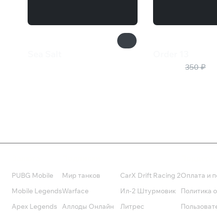
Sea Salt
Order 13
500 ₽
175 ₽
350 ₽
Валюта
Подписки
Поддерж
PUBG Mobile
Мир танков
CarX Drift Racing 2
Оплата и п
Mobile Legends
Warface
Ил-2 Штурмовик
Политика 
Apex Legends
Аллоды Онлайн
Литрес
Пользоват