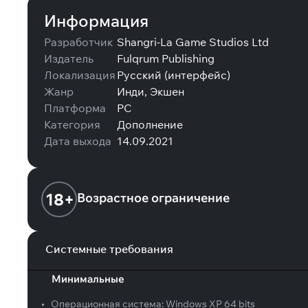
Информация
Разработчик
Shangri-La Game Studios Ltd
Издатель
Fulqrum Publishing
Локализация
Русский (интерфейс)
Жанр
Инди, Экшен
Платформа
PC
Категория
Дополнение
Дата выхода
14.09.2021
18+
Возрастное ограничение
Системные требования
Минимальные
•
Операционная система:
Windows XP 64 bits