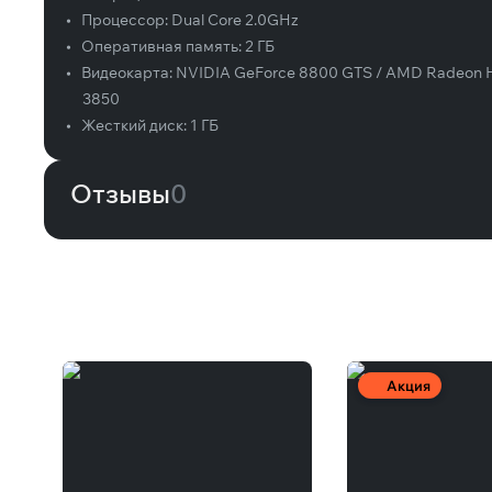
•
Процессор:
Dual Core 2.0GHz
•
Оперативная память:
2 ГБ
•
Видеокарта:
NVIDIA GeForce 8800 GTS / AMD Radeon
3850
•
Жесткий диск:
1 ГБ
Отзывы
0
Вам может понравиться
Акция