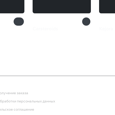
Carsteroids
Kejora
133 ₽
650 
ка
олучение заказа
обработки персональных данных
ельское соглашение