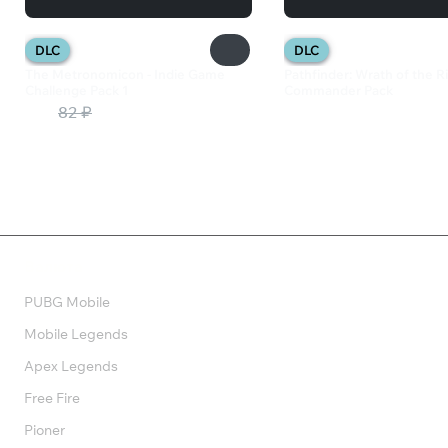
DLC
DLC
The Metronomicon - Indie Game
Pathfinder: Wrath of the R
Challenge Pack 1
Commander Pack
41 ₽
82 ₽
599 ₽
Валюта
PUBG Mobile
Mobile Legends
Apex Legends
Free Fire
Pioner