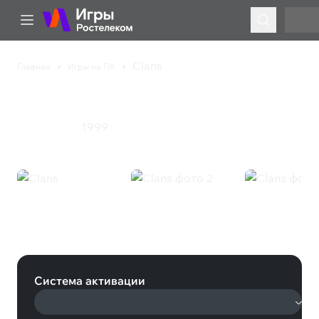
Clans
Главная
Игры на ПК
Clans
1999
Ролевая игра
Clans (Steam)
Система активации