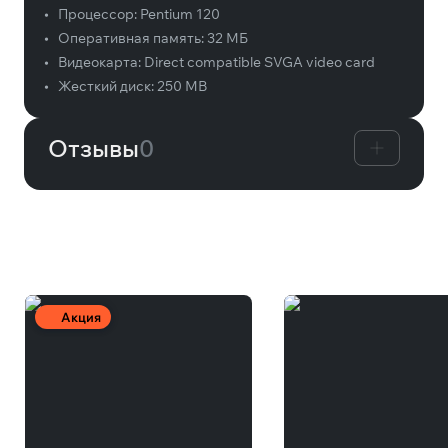
•
Процессор:
Pentium 120
•
Оперативная память:
32 MБ
•
Видеокарта:
Direct compatible SVGA video card
•
Жесткий диск:
250 MB
Отзывы
0
Вам может понравиться
Акция