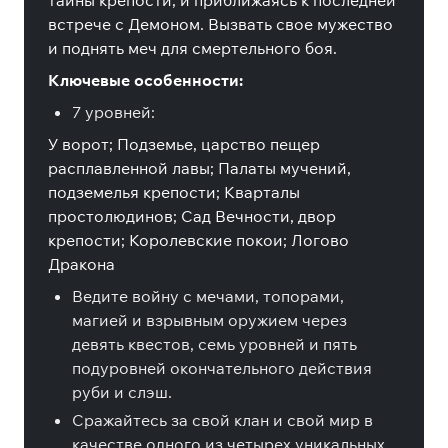
тайны крепости, и приближаясь к последней
встрече с Демоном. Вызвать свое мужество
и поднять меч для смертельного боя.
Ключевые особенности:
7 уровней:
У ворот; Подземье, царство пещер
расплавленной лавы; Палаты мучений,
подземелья крепости; Кварталы
простолюдинов; Сад Вечности, двор
крепости; Королевские покои; Логово
Дракона
Ведите войну с мечами, топорами,
магией и взрывным оружием через
девять квестов, семь уровней и пять
подуровней окончательного действия
руби и слэш.
Сражайтесь за свой клан и свой мир в
качестве одного из четырех уникальных