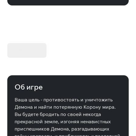
KIBORG - Делюкс Издание
Купить
Об игре
Ваша цель - противостоять и уничтожить
Демона и найти потерянную Корону мира.
Вы будете бродить по своей некогда
прекрасной земле, изгоняя ненавистных
приспешников Демона, разгадывающих