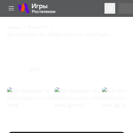
Главная
Игры на ПК
Bus Simulator 16 - MAN Lion's City CNG Pack
Bus Simulator 16 - MAN
Lion's City CNG Pack
2017
Симулятор
Bus Simulator 16 - MAN Lion's City
CNG Pack (Steam)